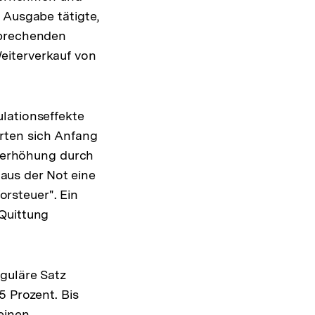
 Ausgabe tätigte,
sprechenden
eiterverkauf von
lationseffekte
rten sich Anfang
iserhöhung durch
aus der Not eine
orsteuer". Ein
 Quittung
guläre Satz
5 Prozent. Bis
einen