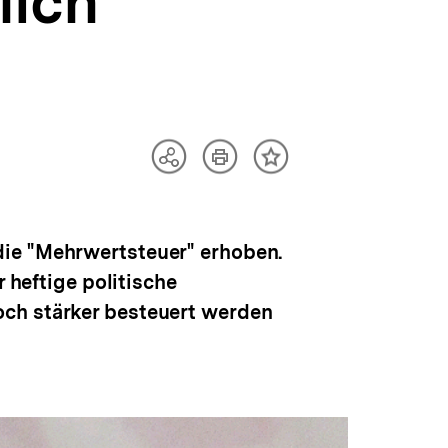
lich
Artikel
Teilen
Inhalt
drucken
Optionen
merken
anzeigen
die "Mehrwertsteuer" erhoben.
 heftige politische
och stärker besteuert werden