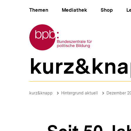
Direkt
Hauptnavigation
zum
Themen
Mediathek
Shop
L
Seiteninhalt
springen
Zur Startseite der bpb
kurz&kna
B
e
r
e
i
Seit
c
50
Brotkrümelnavigation
Pfadnavigat
kurz&knapp
Hintergrund aktuell
Dezember 2
h
Jahren:
s
"einschließlich
n
Mehrwertsteuer"
a
|
v
Hintergrund
i
aktuell
g