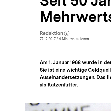
Seit 50 Ja
|
a
bpb.de
t
Mehrwerts
i
o
n
Redaktion
(Mehr zum Autor)
öffnen
27.12.2017
/ 4 Minuten zu lesen
Am 1. Januar 1968 wurde in d
Sie ist eine wichtige Geldquel
Auseinandersetzungen. Das li
als Katzenfutter.