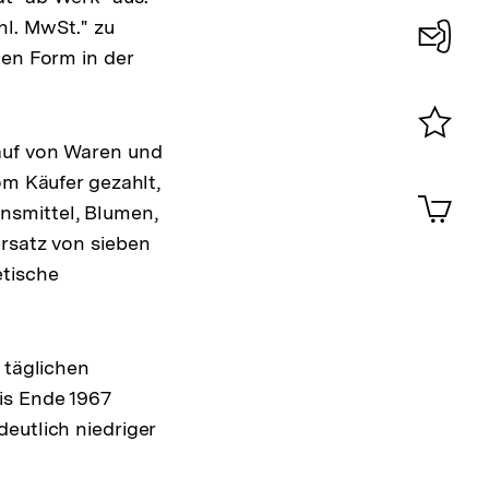
hl. MwSt." zu
gen Form in der
Konta
0
kauf von Waren und
Merklist
ansehen
om Käufer gezahlt,
0
Artik
nsmittel, Blumen,
im
ersatz von sieben
Shop-
Warenko
etische
ansehen
 täglichen
is Ende 1967
eutlich niedriger