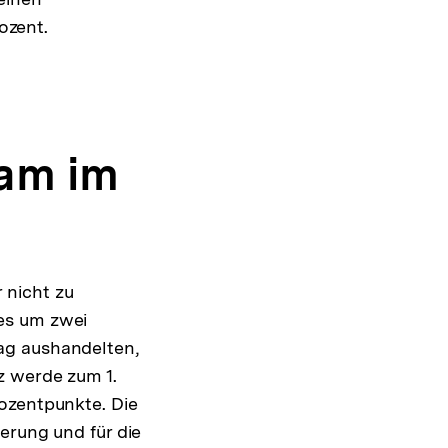
ozent.
am im
 nicht zu
es um zwei
ag aushandelten,
z werde zum 1.
ozentpunkte. Die
erung und für die