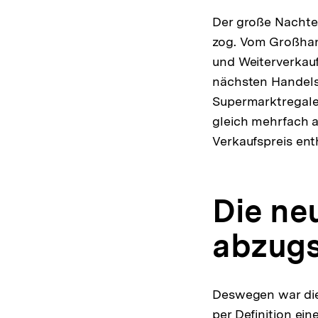
Der große Nachtei
zog. Vom Großhan
und Weiterverkau
nächsten Handelsp
Supermarktregale
gleich mehrfach 
Verkaufspreis ent
Die ne
abzugs
Deswegen war die
per Definition ei