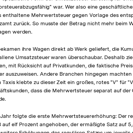
orsteuerabzugsfähig" war. Wer also eine geschäftliche
eis enthaltene Mehrwertsteuer gegen Vorlage des ent
zamt zurück. So musste der Betrag nicht mehr beim W
agen werden.
ekamen ihre Wagen direkt ab Werk geliefert, die Kumu
allene Umsatzsteuer waren überschaubar. Deshalb zie
nen, mit Rücksicht auf Privatkunden, die faktische Pre
er auszuweisen. Andere Branchen hingegen machten 
 Taxis klebte zu dieser Zeit ein großes, rotes "V" für "V
äftskunden, dass die Mehrwertsteuer separat auf der
de.
Jahr folgte die erste Mehrwertsteuererhöhung: Der re
8 auf elf Prozent angehoben, der ermäßigte Satz auf 5,
 weitere Erhöhungen des regulären Satzes um jeweils 