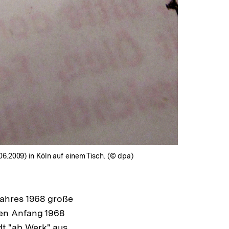
6.2009) in Köln auf einem Tisch. (© dpa)
Jahres 1968 große
en Anfang 1968
dt "ab Werk" aus.