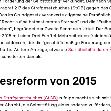
 Förderung der Selbsttötung" verkündet. Demnach ve
ragraf 217 des Strafgesetzbuches (StGB) gegen das
. Das im Grundgesetz verankerte allgemeine Persönlich
"Recht auf selbstbestimmtes Sterben" und die "Freiheit
suchen", begründet der Zweite Senat sein Urteil. Der B
015 mit einer Drei-Fünftel-Mehrheit einen fraktions
beschlossen, der die "geschäftsmäßige Förderung der
hatte. Weitere Anträge, etwa die
Interner
Suizidbeihilfe durch
 scheiterten damals.
Link:
esreform von 2015
es Strafgesetzbuches (StGB)
zufolge machte sich seit
der Absicht, die Selbsttötung eines anderen zu fördern