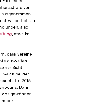
 Falle einer
iheitsstrafe von
ung ausgenommen –
cht wiederholt so
ndlungen, also
eitung
, etwa im
rn, dass Vereine
ote ausweiten.
einer Sicht
. "Auch bei der
umsdebatte 2015.
entwurfs. Darin
Suizids gewöhnen.
 um der