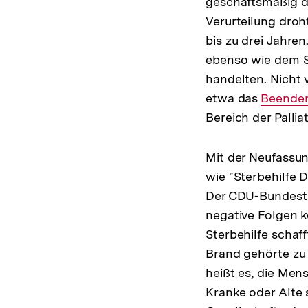
geschäftsmäßig di
Verurteilung droh
bis zu drei Jahr
ebenso wie dem Su
handelten. Nicht
etwa das
Interner
Beenden
Bereich der Pallia
Link:
Mit der Neufassun
wie "Sterbehilfe 
Der CDU-Bundesta
negative Folgen k
Sterbehilfe schaf
Brand gehörte zu 
heißt es, die Men
Kranke oder Alte 