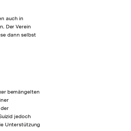
en auch in
n. Der Verein
se dann selbst
iker bemängelten
iner
 der
Suizid jedoch
die Unterstützung