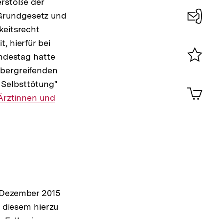
rstoße der
 Grundgesetz und
keitsrecht
Konta
, hierfür bei
0
undestag hatte
übergreifenden
Merklist
ansehen
 Selbsttötung"
0
Artik
im
 Ärztinnen und
Shop-
Warenko
ansehen
 Dezember 2015
, diesem hierzu