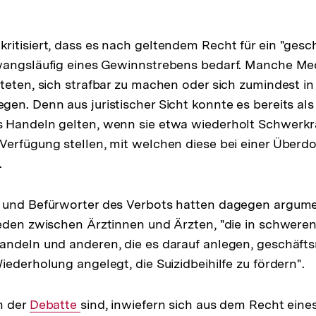
itisiert, dass es nach geltendem Recht für ein "ges
wangsläufig eines Gewinnstrebens bedarf. Manche Med
teten, sich strafbar zu machen oder sich zumindest in 
en. Denn aus juristischer Sicht konnte es bereits als
 Handeln gelten, wenn sie etwa wiederholt Schwerk
erfügung stellen, mit welchen diese bei einer Überdo
.
 und Befürworter des Verbots hatten dagegen argume
eden zwischen Ärztinnen und Ärzten, "die in schwere
ndeln und anderen, die es darauf anlegen, geschäfts
iederholung angelegt, die Suizidbeihilfe zu fördern".
n der
Interner
Debatte
sind, inwiefern sich aus dem Recht eine