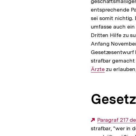
geschäftsmäßigen
entsprechende Pa
sei somit nichtig
umfasse auch ein 
Dritten Hilfe zu 
Anfang November 2
Gesetzesentwurf 
strafbar gemacht 
Ärzte
zu erlauben,
Gesetz
Externer
Paragraf 217 d
strafbar, "wer in 
Link: