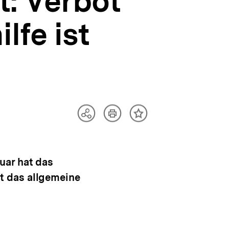
: Verbot
lfe ist
Artikel
Teilen
Inhalt
drucken
Optionen
merken
anzeigen
uar hat das
t das allgemeine