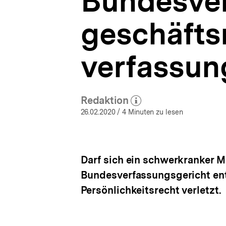
Bundesver
aktuell
a
|
t
bpb.de
geschäftsm
i
o
n
verfassun
Redaktion
(Mehr zum Autor)
öffnen
26.02.2020
/ 4 Minuten zu lesen
Darf sich ein schwerkranker M
Bundesverfassungsgericht ent
Persönlichkeitsrecht verletzt.