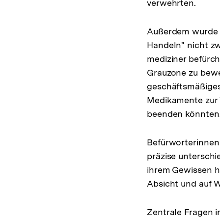
verwehrten.
Außerdem wurde kr
Handeln" nicht z
mediziner befürch
Grauzone zu beweg
geschäftsmäßiges
Medikamente zur V
beenden könnten
Befürworterinnen
präzise unterschi
ihrem Gewissen ha
Absicht und auf W
Zentrale Fragen i