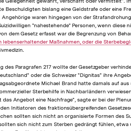
e Gelegenheit gewährt, verschafft oder vermittelt". Im
te Beschuldigten bislang eine Geldstrafe oder eine Fre
en. Angehörige waren hingegen von der Strafandroh
izidwilligen "nahestehende" Personen, wenn diese ni
 von dem Gesetz erfasst war die Begrenzung von Beha
 lebenserhaltender Maßnahmen, oder die Sterbebegl
tivmedizin.
g des Paragrafen 217 wollte der Gesetzgeber verhinde
Deutschland" oder die Schweizer "Dignitas" ihre Angeb
gsabgeordnete Michael Brand hatte damals auf aus s
ommerzieller Sterbehilfe in Nachbarländern verwiesen
ft das Angebot eine Nachfrage", sagte er bei der Plen
den Initiatoren des fraktionsübergreifenden Gesetzes
schen sollten sich nicht an organisierte Formen des 
sollten sich nicht zum Sterben gedrängt fühlen, etwa