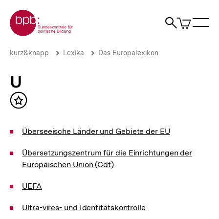
Direkt
Zur Startseite der bpb
zum
0
Artikel
Sho
Seiteninhalt
im
Naviga
Suche
springen
War
öffne
öffnen
öff
Pfadnavigation
U
Brotkrümelnavigation
kurz&knapp
Lexika
Das Europalexikon
|
bpb.de
U
Inhalt
merken
Überseeische Länder und Gebiete der EU
Übersetzungszentrum für die Einrichtungen der
Europäischen Union (Cdt)
UEFA
Ultra-vires- und Identitätskontrolle