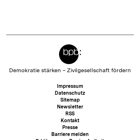
Meta-
Links
Zur
Demokratie stärken –
Zivilgesellschaft fördern
Startseite
der
Meta-
Impressum
bpb
Navigation
Datenschutz
Sitemap
Newsletter
RSS
Kontakt
Presse
Barriere melden