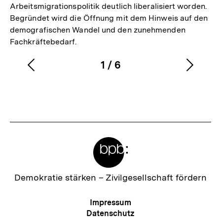
Arbeitsmigrationspolitik deutlich liberalisiert worden.
Begründet wird die Öffnung mit dem Hinweis auf den
demografischen Wandel und den zunehmenden
Fachkräftebedarf.
1
/
6
Vorherigen
Nächs
Karussellinhalt
von
Inhalt
Inhalt
anzeigen
anzei
Meta-
Links
Zur
Demokratie stärken –
Zivilgesellschaft fördern
Startseite
der
Meta-
Impressum
bpb
Navigation
Datenschutz