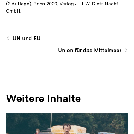
(3.Auflage), Bonn 2020, Verlag J. H. W. Dietz Nachf.
GmbH.
Fussnoten
Begriffsnavigation
Content-
UN und EU
Navigation
Union für das Mittelmeer
Weitere Inhalte
Inhaltskarousell
Inhaltskarussell
für
überspringen
weitere