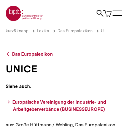
Direkt
Zur Startseite der bpb
zum
0
Artikel
Sho
Seiteninhalt
im
Naviga
Suche
springen
War
öffne
öffnen
öff
Pfadnavigation
UNICE
Brotkrümelnavigation
kurz&knapp
Lexika
Das Europalexikon
U
|
bpb.de
Zurück
Das Europalexikon
zur
Übersicht
UNICE
Siehe auch:
Europäische Vereinigung der Industrie- und
Arbeitgeberverbände (BUSINESSEUROPE)
aus: Große Hüttmann / Wehling, Das Europalexikon