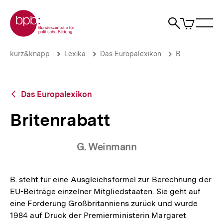
Direkt
Zur Startseite der bpb
zum
0
Artikel
Sho
Seiteninhalt
im
Naviga
Suche
springen
War
öffne
öffnen
öff
Pfadnavigation
Britenrabatt
Brotkrümelnavigation
kurz&knapp
Lexika
Das Europalexikon
B
|
bpb.de
Zurück
Das Europalexikon
zur
Übersicht
Britenrabatt
G. Weinmann
B. steht für eine Ausgleichsformel zur Berechnung der
EU-Beiträge einzelner Mitgliedstaaten. Sie geht auf
eine Forderung Großbritanniens zurück und wurde
1984 auf Druck der Premierministerin Margaret