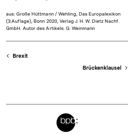
aus: Große Hüttmann / Wehling, Das Europalexikon
(3.Auflage), Bonn 2020, Verlag J. H. W. Dietz Nachf.
GmbH. Autor des Artikels: G. Weinmann
Fussnoten
Begriffsnavigation
Content-
Brexit
Navigation
Brückenklausel
Meta-
Links