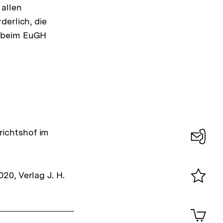
allen
derlich, die
v beim EuGH
richtshof im
Konta
0
20, Verlag J. H.
Merklist
ansehen
0
Artik
im