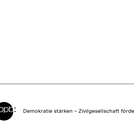
Zur
Demokratie stärken –
Zivilgesellschaft förd
Startseite
der
bpb