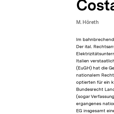
Cost
a
t
i
o
M. Höreth
n
Im bahnbrechende
Der ital. Rechtsa
Elektrizitätsunte
Italien verstaatl
(EuGH) hat die G
nationalem Recht 
optierten für ein 
Bundesrecht Land
(sogar Verfassung
ergangenes nation
EG insgesamt ein