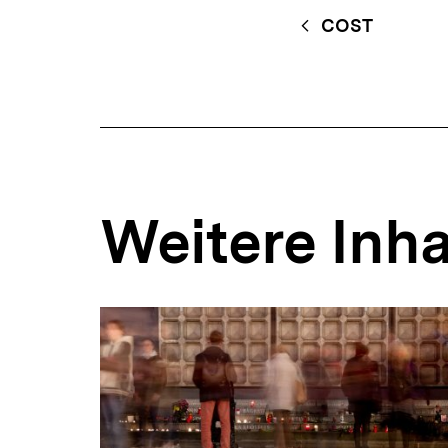
Fussnoten
Content-
Begri
COST
Navigation
Weitere Inha