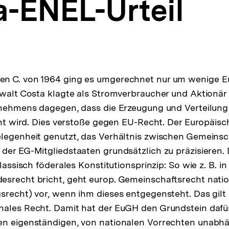
a-ENEL-Urteil
n C. von 1964 ging es umgerechnet nur um wenige Eu
nwalt Costa klagte als Stromverbraucher und Aktionär
rnehmens dagegen, dass die Erzeugung und Verteilung
icht wird. Dies verstoße gegen EU-Recht. Der Europäis
elegenheit genutzt, das Verhältnis zwischen Gemeinsc
der EG-Mitgliedstaaten grundsätzlich zu präzisieren. 
klassisch föderales Konstitutionsprinzip: So wie z. B. 
esrecht bricht, geht europ. Gemeinschaftsrecht nati
srecht) vor, wenn ihm dieses entgegensteht. Das gilt 
ales Recht. Damit hat der EuGH den Grundstein dafür
en eigenständigen, von nationalen Vorrechten unabh