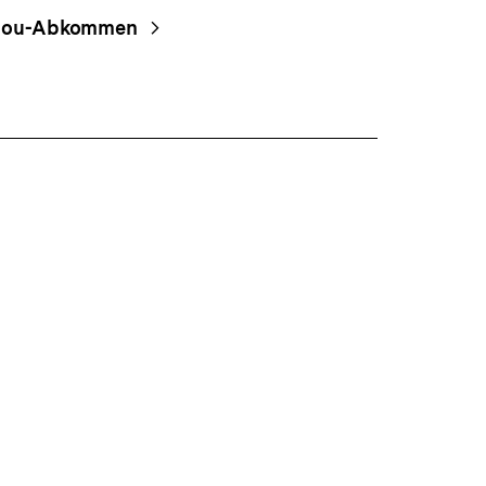
Shop-
nou-Abkommen
Warenko
ansehen