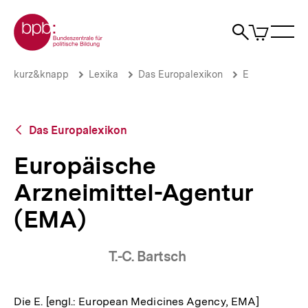
Direkt
Zur Startseite der bpb
zum
0
Artikel
Sho
Seiteninhalt
im
Naviga
Suche
springen
War
öffne
öffnen
öff
Pfadnavigation
Europäische
Brotkrümelnavigation
kurz&knapp
Lexika
Das Europalexikon
E
Arzneimittel-
Agentur
(EMA)
|
Zurück
Das Europalexikon
bpb.de
zur
Übersicht
Europäische
Arzneimittel-Agentur
(EMA)
T.-C. Bartsch
Die E. [engl.: European Medicines Agency, EMA]