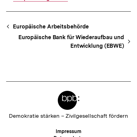
Fussnoten
Begriffsnavigation
Content-
Europäische Arbeitsbehörde
Navigation
Europäische Bank für Wiederaufbau und
Entwicklung (EBWE)
Meta-
Links
Zur
Demokratie stärken –
Zivilgesellschaft fördern
Startseite
der
Meta-
Impressum
bpb