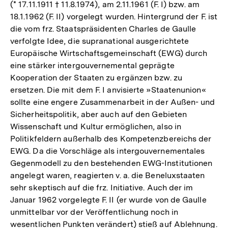
(* 17.11.1911 † 11.8.1974), am 2.11.1961 (F. I) bzw. am
18.1.1962 (F. II) vorgelegt wurden. Hintergrund der F. ist
die vom frz. Staatspräsidenten Charles de Gaulle
verfolgte Idee, die supranational ausgerichtete
Europäische Wirtschaftsgemeinschaft (EWG) durch
eine stärker intergouvernemental geprägte
Kooperation der Staaten zu ergänzen bzw. zu
ersetzen. Die mit dem F. I anvisierte »Staatenunion«
sollte eine engere Zusammenarbeit in der Außen- und
Sicherheitspolitik, aber auch auf den Gebieten
Wissenschaft und Kultur ermöglichen, also in
Politikfeldern außerhalb des Kompetenzbereichs der
EWG. Da die Vorschläge als intergouvernementales
Gegenmodell zu den bestehenden EWG-Institutionen
angelegt waren, reagierten v. a. die Beneluxstaaten
sehr skeptisch auf die frz. Initiative. Auch der im
Januar 1962 vorgelegte F. II (er wurde von de Gaulle
unmittelbar vor der Veröffentlichung noch in
wesentlichen Punkten verändert) stieß auf Ablehnung.