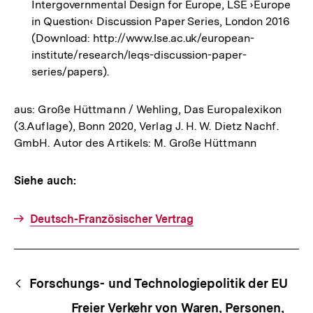
Intergovernmental Design for Europe, LSE ›Europe
in Question‹ Discussion Paper Series, London 2016
(Download: http://www.lse.ac.uk/european-
institute/research/leqs-discussion-paper-
series/papers).
aus: Große Hüttmann / Wehling, Das Europalexikon
(3.Auflage), Bonn 2020, Verlag J. H. W. Dietz Nachf.
GmbH. Autor des Artikels: M. Große Hüttmann
Siehe auch:
Deutsch-Französischer Vertrag
Fussnoten
Begriffsnavigation
Content-
Forschungs- und Technologiepolitik der EU
Navigation
Freier Verkehr von Waren, Personen,