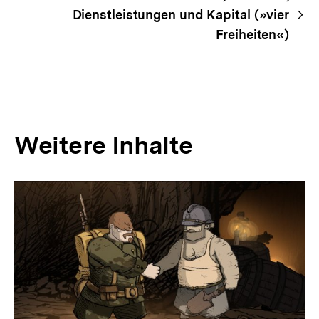
Dienstleistungen und Kapital (»vier
Freiheiten«)
Weitere Inhalte
Inhaltskarousell
Inhaltskarussell
für
überspringen
weitere
Inhalte