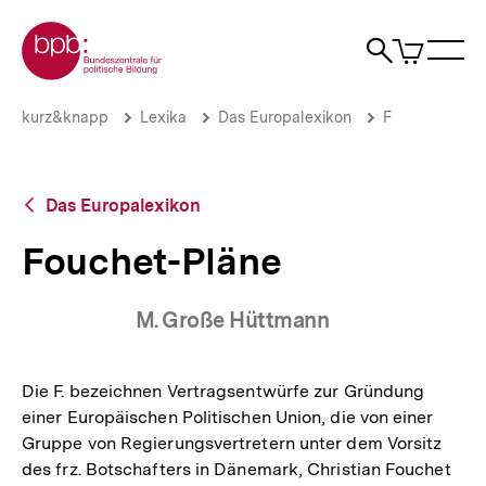
Direkt
Zur Startseite der bpb
zum
0
Artikel
Sho
Seiteninhalt
im
Naviga
Suche
springen
War
öffne
öffnen
öff
Pfadnavigation
Fouchet-
Brotkrümelnavigation
kurz&knapp
Lexika
Das Europalexikon
F
Pläne
|
bpb.de
Zurück
Das Europalexikon
zur
Übersicht
Fouchet-Pläne
M. Große Hüttmann
Die F. bezeichnen Vertragsentwürfe zur Gründung
einer Europäischen Politischen Union, die von einer
Gruppe von Regierungsvertretern unter dem Vorsitz
des frz. Botschafters in Dänemark, Christian Fouchet