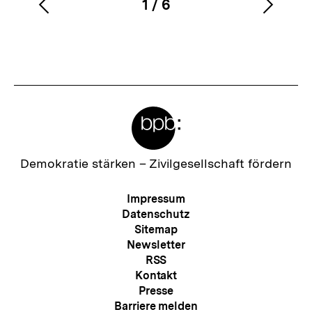
1
/
6
Vorherigen
Nächs
Karussellinhalt
von
Inhalt
Inhalt
anzeigen
anzei
Meta-
Links
Zur
Demokratie stärken –
Zivilgesellschaft fördern
Startseite
der
Meta-
Impressum
bpb
Navigation
Datenschutz
Sitemap
Newsletter
RSS
Kontakt
Presse
Barriere melden