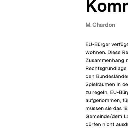
Komm
a
t
i
o
M. Chardon
n
EU-Bürger verfüge
wohnen. Diese Re
Zusammenhang mit
Rechtsgrundlage i
den Bundesländer
Spielräumen in de
zu regeln. EU-Bür
aufgenommen, für
müssen sie das 18
Gemeinde/dem Lan
dürfen nicht ausd