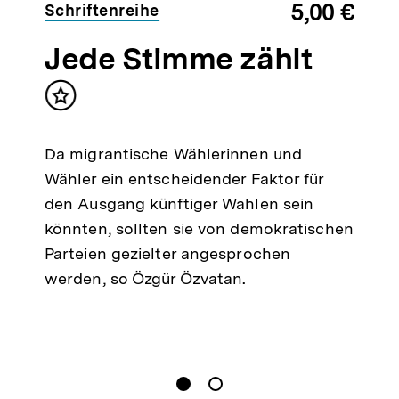
5,00 €
Schriftenreihe
Jede Stimme zählt
Inhalt
merken
Da migrantische Wählerinnen und
Wähler ein entscheidender Faktor für
den Ausgang künftiger Wahlen sein
könnten, sollten sie von demokratischen
Parteien gezielter angesprochen
werden, so Özgür Özvatan.
gen
Springe zum Inhalt
1
(
Aktueller Inhalt
)
Springe zum Inhalt
2