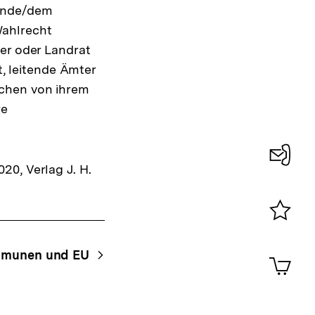
einde/dem
Wahlrecht
ter oder Landrat
t, leitende Ämter
achen von ihrem
re
20, Verlag J. H.
Konta
0
Merklist
ansehen
0
munen und EU
Artik
im
Shop-
Warenko