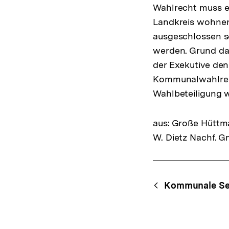
Wahlrecht muss e
Landkreis wohnen
ausgeschlossen se
werden. Grund dafü
der Exekutive de
Kommunalwahlrech
Wahlbeteiligung w
aus: Große Hüttma
W. Dietz Nachf. G
Fussnoten
Content-
Begri
Kommunale Se
Navigation