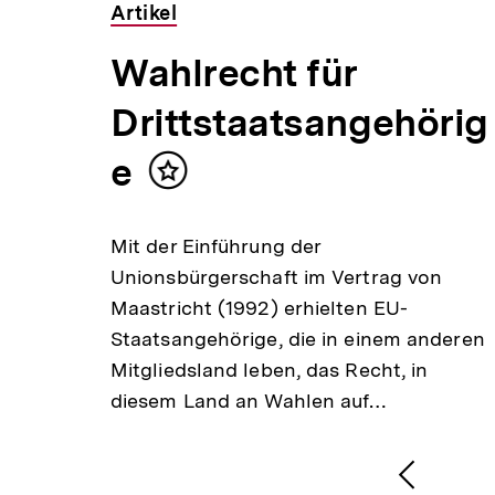
Artikel
Wahlrecht für
Drittstaatsangehörig
e
t
Inhalt
en
merken
rklich
Mit der Einführung der
t den
Unionsbürgerschaft im Vertrag von
Maastricht (1992) erhielten EU-
auf
Staatsangehörige, die in einem anderen
Mitgliedsland leben, das Recht, in
diesem Land an Wahlen auf…
1
/
2
Karussellinhalt
von
Vorheri