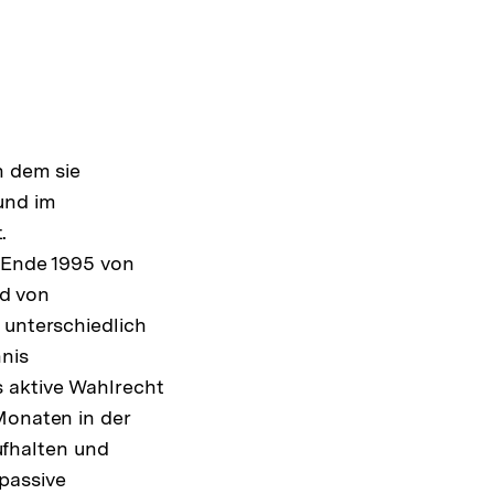
n dem sie
und im
.
s Ende 1995 von
d von
 unterschiedlich
hnis
 aktive Wahlrecht
Monaten in der
fhalten und
passive