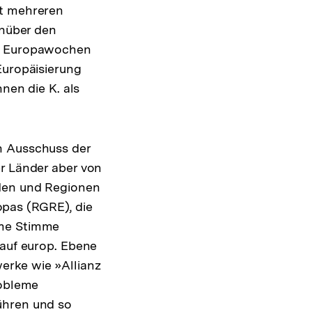
it mehreren
enüber den
en Europawochen
Europäisierung
nen die K. als
n Ausschuss der
er Länder aber von
nden und Regionen
pas (RGRE), die
ame Stimme
 auf europ. Ebene
erke wie »Allianz
robleme
ühren und so