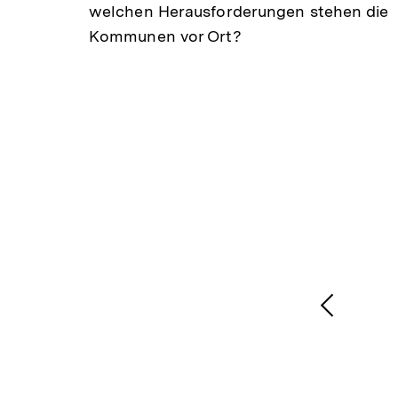
welchen Herausforderungen stehen die
re
Kommunen vor Ort?
halt
erken
nd
wie
1
/
2
Karussellinhalt
von
Vorheri
Inhalt
anzeige