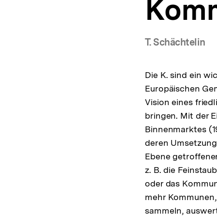
Komm
a
t
i
o
T. Schächtelin
n
Die K. sind ein w
Europäischen Geme
Vision eines frie
bringen. Mit der 
Binnenmarktes (1
deren Umsetzung z
Ebene getroffenen
z. B. die Feinstau
oder das Kommuna
mehr Kommunen, E
sammeln, auswert