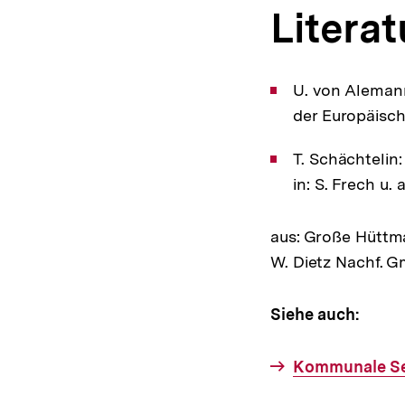
Literat
U. von Alemann
der Europäisc
T. Schächteli
in: S. Frech u.
aus: Große Hüttma
W. Dietz Nachf. G
Siehe auch:
Kommunale Se