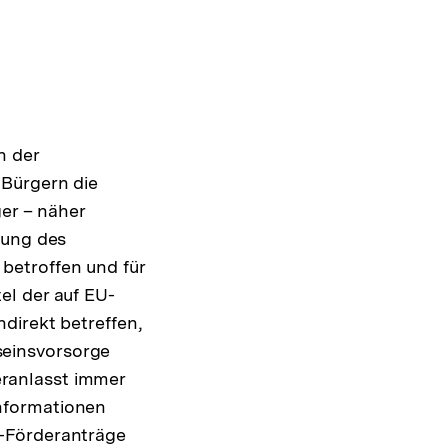
n der
 Bürgern die
ger – näher
dung des
betroffen und für
el der auf EU-
direkt betreffen,
aseinsvorsorge
ranlasst immer
nformationen
U-Förderanträge