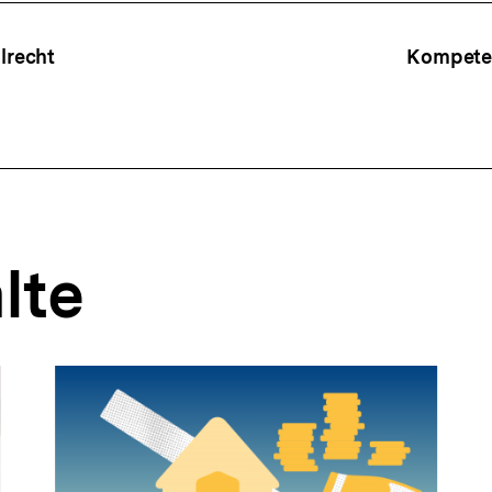
ffsnavigation
recht
Kompete
lte