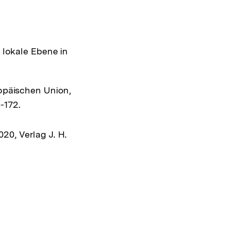
Shop-
Warenko
ansehen
 lokale Ebene in
opäischen Union,
-172.
20, Verlag J. H.