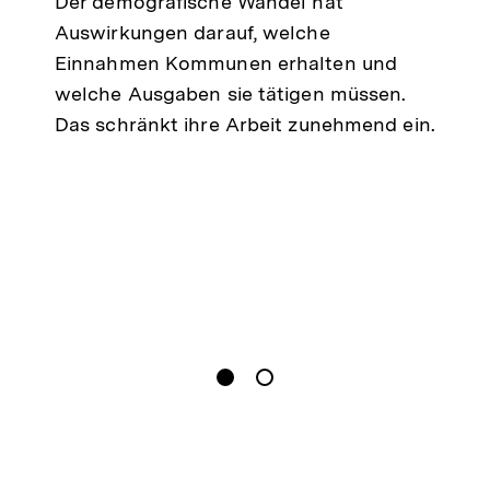
Der demografische Wandel hat
Auswirkungen darauf, welche
Einnahmen Kommunen erhalten und
welche Ausgaben sie tätigen müssen.
Das schränkt ihre Arbeit zunehmend ein.
gen
Springe zum Inhalt
1
(
Aktueller Inhalt
)
Springe zum Inhalt
2
n