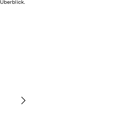
Überblick.
Nächsten
Inhalt
anzeigen