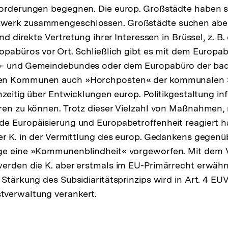
forderungen begegnen. Die europ. Großstädte haben s
werk zusammengeschlossen. Großstädte suchen aber
und direkte Vertretung ihrer Interessen in Brüssel, z. 
opabüros vor Ort. Schließlich gibt es mit dem Europa
e- und Gemeindebundes oder dem Europabüro der ba
en Kommunen auch »Horchposten« der kommunalen 
hzeitig über Entwicklungen europ. Politikgestaltung inf
ren zu können. Trotz dieser Vielzahl von Maßnahmen, 
e Europäisierung und Europabetroffenheit reagiert h
er K. in der Vermittlung des europ. Gedankens gegenü
ge eine »Kommunenblindheit« vorgeworfen. Mit dem 
erden die K. aber erstmals im EU-Primärrecht erwähn
Stärkung des Subsidiaritätsprinzips wird in Art. 4 EUV
verwaltung verankert.