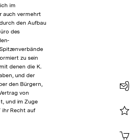
ich im
 auch vermehrt
B. durch den Aufbau
büro des
den-
Spitzenverbände
ormiert zu sein
mit denen die K.
aben, und der
ber den Bürgern,
Vertrag von
Konta
t, und im Zuge
0
 ihr Recht auf
Merklist
ansehen
0
Artik
im