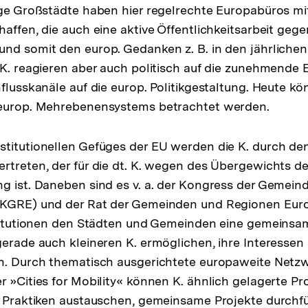
ige Großstädte haben hier regelrechte Europabüros m
haffen, die auch eine aktive Öffentlichkeitsarbeit geg
und somit den europ. Gedanken z. B. in den jährlich
 K. reagieren aber auch politisch auf die zunehmende 
flusskanäle auf die europ. Politikgestaltung. Heute kön
 europ. Mehrebenensystems betrachtet werden.
titutionellen Gefüges der EU werden die K. durch de
rtreten, der für die dt. K. wegen des Übergewichts d
g ist. Daneben sind es v. a. der Kongress der Gemei
(KGRE) und der Rat der Gemeinden und Regionen Euro
nstitutionen den Städten und Gemeinden eine gemeins
gerade auch kleineren K. ermöglichen, ihre Interessen
n. Durch thematisch ausgerichtete europaweite Netzw
r »Cities for Mobility« können K. ähnlich gelagerte P
e Praktiken austauschen, gemeinsame Projekte durchf