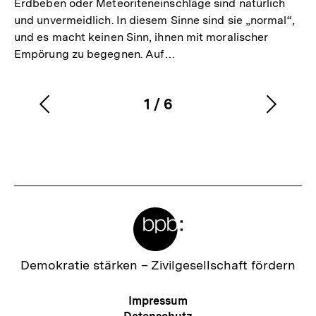
Erdbeben oder Meteoriteneinschläge sind natürlich
und unvermeidlich. In diesem Sinne sind sie „normal“,
und es macht keinen Sinn, ihnen mit moralischer
Empörung zu begegnen. Auf…
1
/
6
Vorherigen
Nächs
Karussellinhalt
von
Inhalt
Inhalt
anzeigen
anzei
Meta-
Links
Zur
Demokratie stärken –
Zivilgesellschaft fördern
Startseite
der
Meta-
Impressum
bpb
Navigation