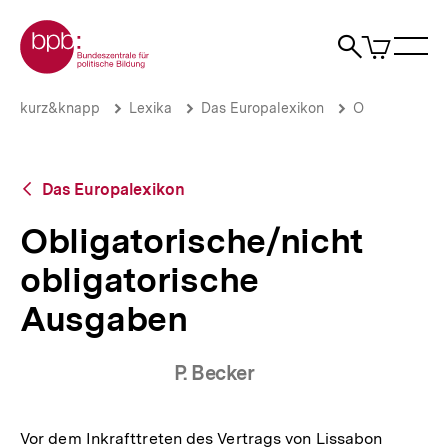
Direkt
Zur Startseite der bpb
zum
0
Artikel
Sho
Seiteninhalt
im
Naviga
Suche
springen
War
öffne
öffnen
öff
Pfadnavigation
Obligatorische/nicht
Brotkrümelnavigation
kurz&knapp
Lexika
Das Europalexikon
O
obligatorische
Ausgaben
|
bpb.de
Zurück
Das Europalexikon
zur
Übersicht
Obligatorische/nicht
obligatorische
Ausgaben
P. Becker
Vor dem Inkrafttreten des Vertrags von Lissabon