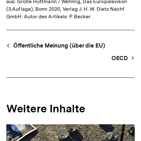
aus: Große Hüttmann / Wehling, Das Europalexikon
(3.Auflage), Bonn 2020, Verlag J. H. W. Dietz Nachf.
GmbH. Autor des Artikels: P. Becker
Fussnoten
Begriffsnavigation
Content-
Öffentliche Meinung (über die EU)
Navigation
OECD
Weitere Inhalte
Inhaltskarousell
Inhaltskarussell
für
überspringen
weitere