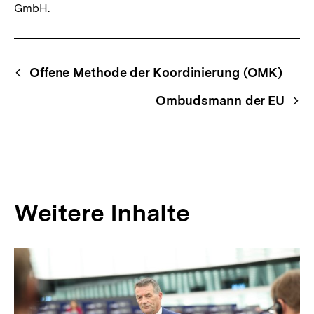
GmbH.
Fussnoten
Begriffsnavigation
Content-
Offene Methode der Koordinierung (OMK)
Navigation
Ombudsmann der EU
Weitere Inhalte
Inhaltskarousell
Inhaltskarussell
für
überspringen
weitere
Inhalte