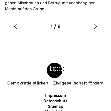
gehen Missbrauch und Betrug mit unabhängiger
Macht auf den Grund.
1
/
6
Vorherigen
Nächs
Karussellinhalt
von
Inhalt
Inhalt
anzeigen
anzei
Meta-
Links
Zur
Demokratie stärken –
Zivilgesellschaft fördern
Startseite
der
Meta-
Impressum
bpb
Navigation
Datenschutz
Sitemap