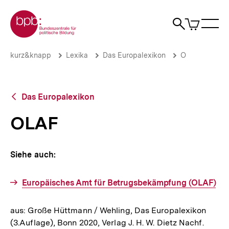
Direkt
Zur Startseite der bpb
zum
0
Artikel
Sho
Seiteninhalt
im
Naviga
Suche
springen
War
öffne
öffnen
öff
Pfadnavigation
OLAF
Brotkrümelnavigation
kurz&knapp
Lexika
Das Europalexikon
O
|
bpb.de
Zurück
Das Europalexikon
zur
Übersicht
OLAF
Siehe auch:
Europäisches Amt für Betrugsbekämpfung (OLAF)
aus: Große Hüttmann / Wehling, Das Europalexikon
(3.Auflage), Bonn 2020, Verlag J. H. W. Dietz Nachf.