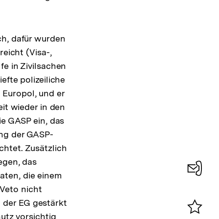
ch, dafür wurden
eicht (Visa-,
fe in Zivilsachen
efte polizeiliche
 Europol, und er
t wieder in den
ie GASP ein, das
ung der GASP-
htet. Zusätzlich
egen, das
aten, die einem
Konta
Veto nicht
0
 der EG gestärkt
utz vorsichtig