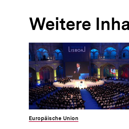
Weitere Inha
Inhaltskarousell
Inhaltskarussell
für
überspringen
weitere
Inhalte
ildung
Europäische Union