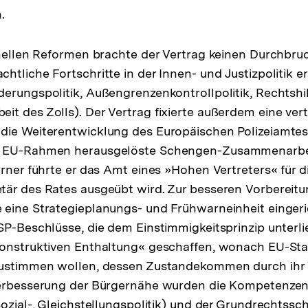
.
onellen Reformen brachte der Vertrag keinen Durchbru
tliche Fortschritte in der Innen- und Justizpolitik err
erungspolitik, Außengrenzenkontrollpolitik, Rechtshil
t des Zolls). Der Vertrag fixierte außerdem eine verti
die Weiterentwicklung des Europäischen Polizeiamtes
m EU-Rahmen herausgelöste Schengen-Zusammenarbei
erner führte er das Amt eines »Hohen Vertreters« für d
tär des Rates ausgeübt wird. Zur besseren Vorbereit
eine Strategieplanungs- und Frühwarneinheit eingeric
SP-Beschlüsse, die dem Einstimmigkeitsprinzip unterli
konstruktiven Enthaltung« geschaffen, wonach EU-Sta
zustimmen wollen, dessen Zustandekommen durch ihr 
Verbesserung der Bürgernähe wurden die Kompetenzen
ozial-, Gleichstellungspolitik) und der Grundrechtssch