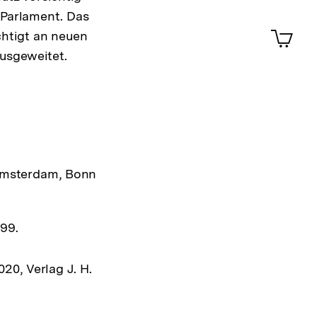
Merklist
 Parlament. Das
ansehen
0
Artik
chtigt an neuen
im
ausgeweitet.
Shop-
Warenko
ansehen
 Amsterdam, Bonn
999.
20, Verlag J. H.