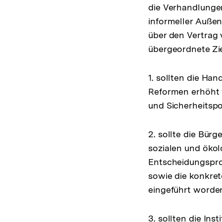
die Verhandlungen 
informeller Außen
über den Vertrag
übergeordnete Zie
1. sollten die Ha
Reformen erhöht w
und Sicherheitspol
2. sollte die Bür
sozialen und ökol
Entscheidungspro
sowie die konkret
eingeführt worde
3. sollten die In