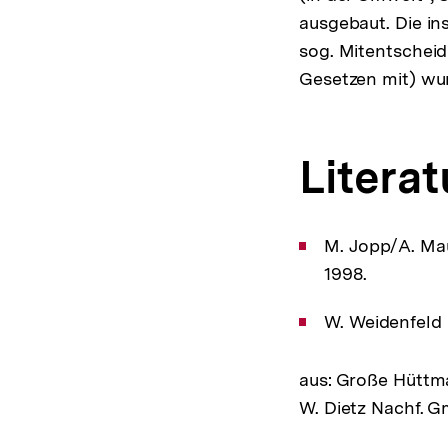
ausgebaut. Die in
sog. Mitentschei
Gesetzen mit) wur
Literat
M. Jopp/A. Ma
1998.
W. Weidenfeld 
aus: Große Hüttma
W. Dietz Nachf. G