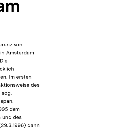
dam
ferenz von
7 in Amsterdam
 Die
cklich
en. Im ersten
nktionsweise des
 sog.
 span.
 1995 dem
n und des
(29.3.1996) dann