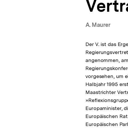
Vert
a
t
i
o
A. Maurer
n
Der V. ist das Er
Regierungsvertret
angenommen, am 2.
Regierungskonfere
vorgesehen, um ei
Halbjahr 1995 ers
Maastrichter Vert
»Reflexionsgrupp
Europaminister, d
Europäischen Rat
Europäischen Parl