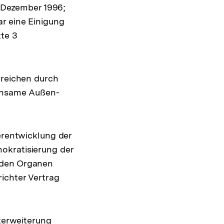
, Dezember 1996;
r eine Einigung
te 3
ereichen durch
einsame Außen-
terentwicklung der
okratisierung der
 den Organen
ichter Vertrag
sterweiterung