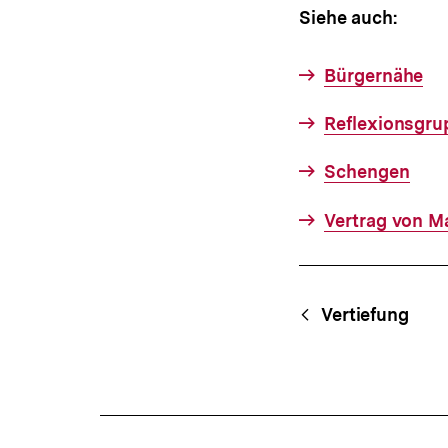
Siehe auch:
Bürgernähe
Reflexionsgr
Schengen
Vertrag von M
Fussnoten
Content-
Begri
Vertiefung
Navigation