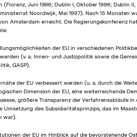
(Florenz, Juni 1996; Dublin I, Oktober 1996; Dublin II
ministerrat Noordwijk, Mai 1997). Nach 15 Monaten wa
 von Amsterdam erreicht. Die Regierungskonferenz hat
le:
ndlungsmöglichkeiten der EU in verschiedenen Politikb
erden (v. a. Innen- und Justizpolitik sowie die Gem
itik, GASP).
gernähe der EU verbessert werden (u. a. durch die Wei
ogischen Dimension der EU, eine weiterreichende Dem
zesse, größere Transparenz der Verfahrensabläufe in
e Umsetzung des Subsidiaritätsprinzips, das im Maastr
n war).
stitutionen der EU im Hinblick auf die bevorstehende O