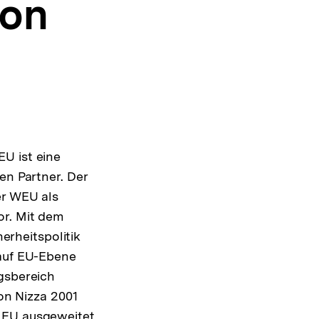
ion
U ist eine
en Partner. Der
er WEU als
or. Mit dem
rheitspolitik
 auf EU-Ebene
ngsbereich
von Nizza 2001
r EU ausgeweitet