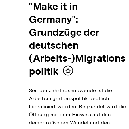
en
"Make it in
-
Germany":
aft
Grundzüge der
deutschen
(Arbeits-)Migrations
politik
Inhalt
merken
und
-
Seit der Jahrtausendwende ist die
Arbeitsmigrationspolitik deutlich
ie…
liberalisiert worden. Begründet wird die
Öffnung mit dem Hinweis auf den
demografischen Wandel und den