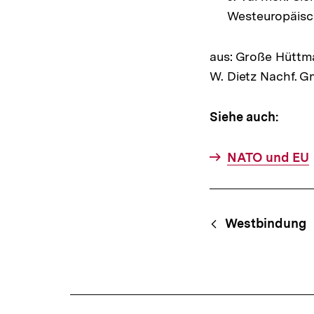
Westeuropäisc
aus: Große Hüttma
W. Dietz Nachf. G
Siehe auch:
NATO und EU
Fussnoten
Content-
Begri
Westbindung
Navigation