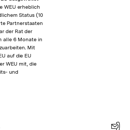
ie WEU erheblich
dlichem Status (10
rte Partnerstaaten
r der Rat der
 alle 6 Monate in
uarbeiten. Mit
EU auf die EU
er WEU mit, die
its- und
r