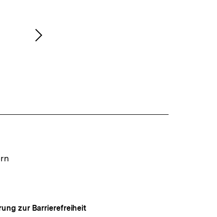
Nächsten
Inhalt
anzeigen
ern
rung zur Barrierefreiheit