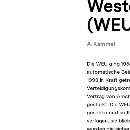
West
a
t
i
(WEU
o
n
A. Kammel
Die WEU ging 1954
automatische Beis
1993 in Kraft get
Verteidigungskomp
Vertrag von Amst
gestärkt. Die WEU
gesehen und sollt
verfügen, sie blie
wurden die siche