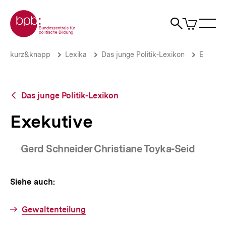
Direkt
Zur Startseite der bpb
zum
0
Artikel
Sho
Seiteninhalt
im
Naviga
Suche
springen
War
öffne
öffnen
öff
Pfadnavigation
Exekutive
Brotkrümelnavigation
kurz&knapp
Lexika
Das junge Politik-Lexikon
E
|
bpb.de
Zurück
Das junge Politik-Lexikon
zur
Übersicht
Exekutive
Gerd Schneider Christiane Toyka-Seid
Siehe auch:
Gewaltenteilung