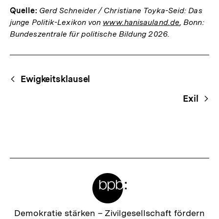
Quelle:
Gerd Schneider / Christiane Toyka-Seid: Das
junge Politik-Lexikon von
www.hanisauland.de
, Bonn:
Bundeszentrale für politische Bildung 2026.
Fussnoten
Begriffsnavigation
Content-
Ewigkeitsklausel
Navigation
Exil
Meta-
Links
Zur
Demokratie stärken –
Zivilgesellschaft fördern