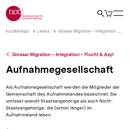
Direkt
Zur Startseite der bpb
zum
0
Artikel
Sho
Seiteninhalt
im
Naviga
Suche
springen
War
öffne
öffnen
öff
Pfadnavigation
Aufnahmegesellschaft
Brotkrümelnavigation
kurz&knapp
Lexika
Glossar Migration – Integration – Flucht & Asyl
|
bpb.de
Zurück
Glossar Migration – Integration – Flucht & Asyl
zur
Übersicht
Aufnahmegesellschaft
Als Aufnahmegesellschaft werden die Mitglieder der
Gemeinschaft des Aufnahmelandes bezeichnet. Sie
umfasst sowohl Staatsangehörige als auch Nicht-
Staatsangehörige, die (schon länger) im
Aufnahmeland leben.