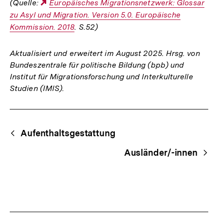
(Quelle:
Externer
Europäisches Migrationsnetzwerk: Glossar
zu Asyl und Migration. Version 5.0. Europäische
Link:
Kommission. 2018
. S.52)
Aktualisiert und erweitert im August 2025. Hrsg. von
Bundeszentrale für politische Bildung (bpb) und
Institut für Migrationsforschung und Interkulturelle
Studien (IMIS).
Fussnoten
Begriffsnavigation
Content-
Aufenthaltsgestattung
Navigation
Ausländer/-innen