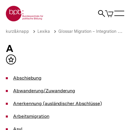
Direkt
Zur Startseite der bpb
zum
0
Artikel
Sho
Seiteninhalt
im
Naviga
Suche
springen
War
öffne
öffnen
öff
Pfadnavigation
A
Brotkrümelnavigation
kurz&knapp
Lexika
Glossar Migration – Integration – Flucht & Asyl
|
bpb.de
A
Inhalt
merken
Abschiebung
Abwanderung/Zuwanderung
Anerkennung (ausländischer Abschlüsse)
Arbeitsmigration
Asyl