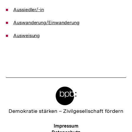
Aussiedler/-in
Auswanderung/Einwanderung
Ausweisung
Meta-
Links
Zur
Demokratie stärken –
Zivilgesellschaft fördern
Startseite
der
Meta-
Impressum
bpb
Navigation