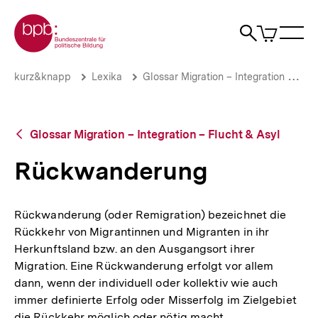
Direkt
Zur Startseite der bpb
zum
0
Artikel
Sho
Seiteninhalt
im
Naviga
Suche
springen
War
öffne
öffnen
öff
Pfadnavigation
Rückwanderung
Brotkrümelnavigation
kurz&knapp
Lexika
Glossar Migration – Integration – Flucht & Asyl
|
bpb.de
Zurück
Glossar Migration – Integration – Flucht & Asyl
zur
Übersicht
Rückwanderung
Rückwanderung (oder Remigration) bezeichnet die
Rückkehr von Migrantinnen und Migranten in ihr
Herkunftsland bzw. an den Ausgangsort ihrer
Migration. Eine Rückwanderung erfolgt vor allem
dann, wenn der individuell oder kollektiv wie auch
immer definierte Erfolg oder Misserfolg im Zielgebiet
die Rückkehr möglich oder nötig macht.