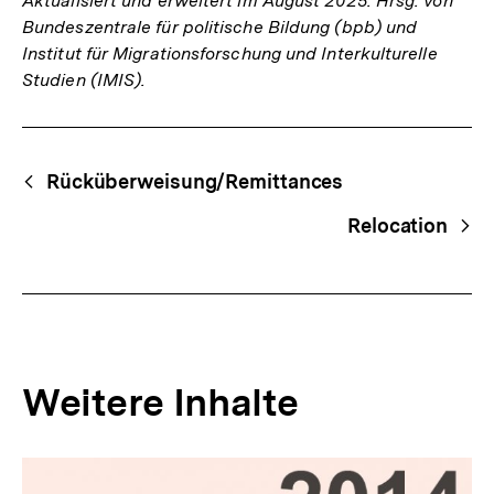
Aktualisiert und erweitert im August 2025. Hrsg. von
Bundeszentrale für politische Bildung (bpb) und
Institut für Migrationsforschung und Interkulturelle
Studien (IMIS).
Fussnoten
Begriffsnavigation
Content-
Rücküberweisung/Remittances
Navigation
Relocation
Weitere Inhalte
Inhaltskarousell
Inhaltskarussell
für
überspringen