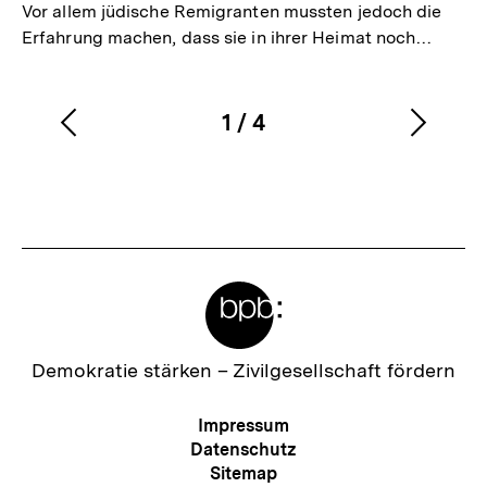
Vor allem jüdische Remigranten mussten jedoch die
Erfahrung machen, dass sie in ihrer Heimat noch…
1
/
4
Vorherigen
Nächs
Karussellinhalt
von
Inhalt
Inhalt
anzeigen
anzei
Meta-
Links
Zur
Demokratie stärken –
Zivilgesellschaft fördern
Startseite
der
Meta-
Impressum
bpb
Navigation
Datenschutz
Sitemap