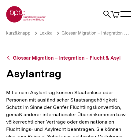
Direkt
Zur Startseite der bpb
zum
0
Artikel
Sho
Seiteninhalt
im
Naviga
Suche
springen
War
öffne
öffnen
öff
Pfadnavigation
Asylantrag
Brotkrümelnavigation
kurz&knapp
Lexika
Glossar Migration – Integration – Flucht & Asyl
|
bpb.de
Zurück
Glossar Migration – Integration – Flucht & Asyl
zur
Übersicht
Asylantrag
Mit einem Asylantrag können Staatenlose oder
Personen mit ausländischer Staatsangehörigkeit
Schutz im Sinne der Genfer Flüchtlingskonvention,
gemäß anderer internationaler Übereinkommen bzw.
völkerrechtlicher Verträge oder dem nationalen
Flüchtlings- und Asylrecht beantragen. Sie können
also zum Beispiel Schutz vor politischer Verfolgung