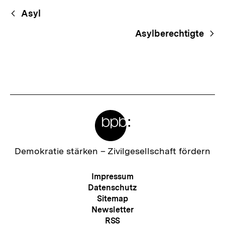
Begriffsnavigation
Content-
Asyl
Navigation
Asylberechtigte
Meta-
Links
Zur
Demokratie stärken –
Zivilgesellschaft fördern
Startseite
der
Meta-
Impressum
bpb
Navigation
Datenschutz
Sitemap
Newsletter
RSS