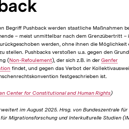
back
en Begriff Pushback werden staatliche Maßnahmen be
nde – meist unmittelbar nach dem Grenzübertritt – i
zurückgeschoben werden, ohne ihnen die Möglichkeit
zu stellen. Pushbacks verstoßen u.a. gegen den Grund
ng (
Interner
Non-Refoulement
), der sich z.B. in der
Interner
Genfer
ntion
Link:
findet, und gegen das Verbot der Kollektivauswei
Link:
schenrechtskonvention festgeschrieben ist.
er
n Center for Constitutional and Human Rights
)
rweitert im August 2025. Hrsg. von Bundeszentrale für 
 für Migrationsforschung und Interkulturelle Studien (IM