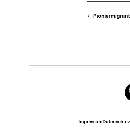
Fussnoten
Content-
Begri
Pioniermigran
Navigation
Meta-
Links
Impressum
Datenschut