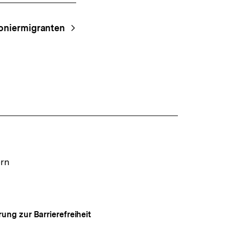
oniermigranten
ern
rung zur Barrierefreiheit