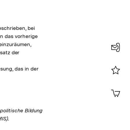
schrieben, bei
n das vorherige
 einzuräumen,
satz der
Konta
0
sung, das in der
Merklist
ansehen
0
Artik
im
Shop-
Warenko
politische Bildung
ansehen
IS).