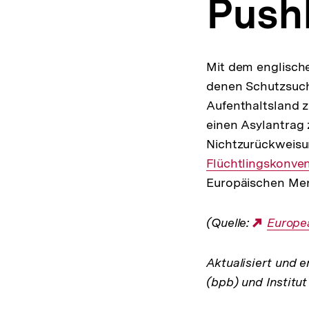
Push
a
t
i
o
n
Mit dem englisch
denen Schutzsuche
Aufenthaltsland 
einen Asylantrag 
Nichtzurückweisu
Flüchtlingskonve
Europäischen Men
(Quelle:
Extern
Europea
Link:
Aktualisiert und e
(bpb) und Institut