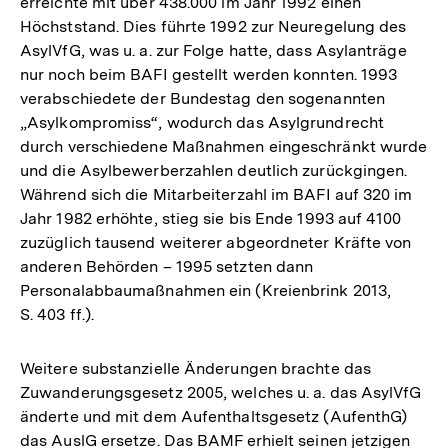
erreichte mit über 438.000 im Jahr 1992 einen
Höchststand. Dies führte 1992 zur Neuregelung des
AsylVfG, was u. a. zur Folge hatte, dass Asylanträge
nur noch beim BAFI gestellt werden konnten. 1993
verabschiedete der Bundestag den sogenannten
„Asylkompromiss“, wodurch das Asylgrundrecht
durch verschiedene Maßnahmen eingeschränkt wurde
und die Asylbewerberzahlen deutlich zurückgingen.
Während sich die Mitarbeiterzahl im BAFI auf 320 im
Jahr 1982 erhöhte, stieg sie bis Ende 1993 auf 4100
zuzüglich tausend weiterer abgeordneter Kräfte von
anderen Behörden – 1995 setzten dann
Personalabbaumaßnahmen ein (Kreienbrink 2013,
S. 403 ff.).
Weitere substanzielle Änderungen brachte das
Zuwanderungsgesetz 2005, welches u. a. das AsylVfG
änderte und mit dem Aufenthaltsgesetz (AufenthG)
das AuslG ersetze. Das BAMF erhielt seinen jetzigen