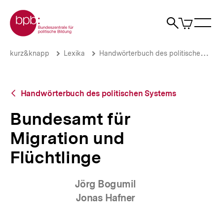
Direkt
Zur Startseite der bpb
zum
0
Artikel
Sho
Seiteninhalt
im
Naviga
Suche
springen
War
öffne
öffnen
öff
Pfadnavigation
Bundesamt
Brotkrümelnavigation
kurz&knapp
Lexika
Handwörterbuch des politischen Systems
für
Migration
und
Flüchtlinge
Zurück
Handwörterbuch des politischen Systems
|
zur
bpb.de
Übersicht
Bundesamt für
Migration und
Flüchtlinge
Jörg Bogumil
Jonas Hafner