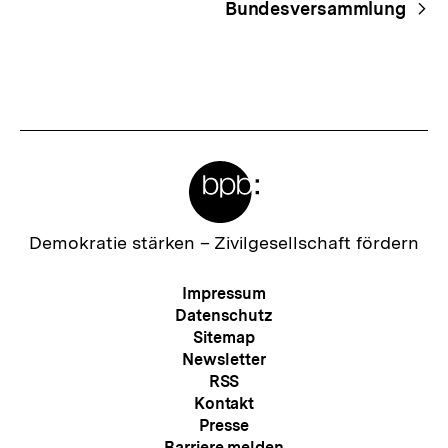
Bundesversammlung
Meta-
Links
Zur
Demokratie stärken –
Zivilgesellschaft fördern
Startseite
der
Meta-
Impressum
bpb
Navigation
Datenschutz
Sitemap
Newsletter
RSS
Kontakt
Presse
Barriere melden