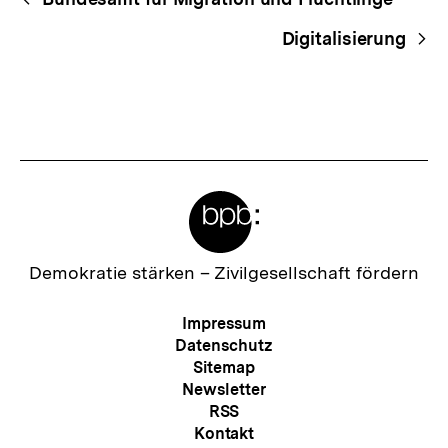
Navigation
Digitalisierung
Meta-
Links
Zur
Demokratie stärken –
Zivilgesellschaft fördern
Startseite
der
Meta-
Impressum
bpb
Navigation
Datenschutz
Sitemap
Newsletter
RSS
Kontakt