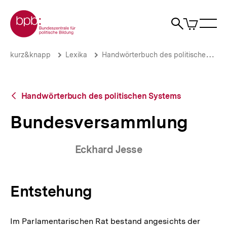
Direkt
Zur Startseite der bpb
zum
0
Artikel
Sho
Seiteninhalt
im
Naviga
Suche
springen
War
öffne
öffnen
öff
Pfadnavigation
Bundesversammlung
Brotkrümelnavigation
kurz&knapp
Lexika
Handwörterbuch des politischen Systems
|
bpb.de
Zurück
Handwörterbuch des politischen Systems
zur
Übersicht
Bundesversammlung
Eckhard Jesse
Entstehung
Im Parlamentarischen Rat bestand angesichts der