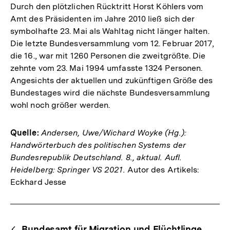
Durch den plötzlichen Rücktritt Horst Köhlers vom
Amt des Präsidenten im Jahre 2010 ließ sich der
symbolhafte 23. Mai als Wahltag nicht länger halten.
Die letzte Bundesversammlung vom 12. Februar 2017,
die 16., war mit 1260 Personen die zweitgrößte. Die
zehnte vom 23. Mai 1994 umfasste 1324 Personen.
Angesichts der aktuellen und zukünftigen Größe des
Bundestages wird die nächste Bundesversammlung
wohl noch größer werden.
Quelle:
Andersen, Uwe/Wichard Woyke (Hg.):
Handwörterbuch des politischen Systems der
Bundesrepublik Deutschland. 8., aktual. Aufl.
Heidelberg: Springer VS 2021.
Autor des Artikels:
Eckhard Jesse
Fussnoten
Begriffsnavigation
Content-
Bundesamt für Migration und Flüchtlinge