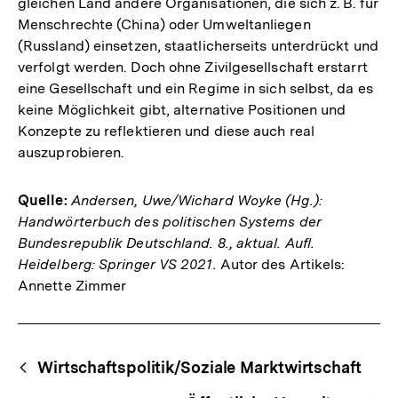
gleichen Land andere Organisationen, die sich z. B. für
Menschrechte (China) oder Umweltanliegen
(Russland) einsetzen, staatlicherseits unterdrückt und
verfolgt werden. Doch ohne Zivilgesellschaft erstarrt
eine Gesellschaft und ein Regime in sich selbst, da es
keine Möglichkeit gibt, alternative Positionen und
Konzepte zu reflektieren und diese auch real
auszuprobieren.
Quelle:
Andersen, Uwe/Wichard Woyke (Hg.):
Handwörterbuch des politischen Systems der
Bundesrepublik Deutschland. 8., aktual. Aufl.
Heidelberg: Springer VS 2021.
Autor des Artikels:
Annette Zimmer
Fussnoten
Begriffsnavigation
Content-
Wirtschaftspolitik/Soziale Marktwirtschaft
Navigation