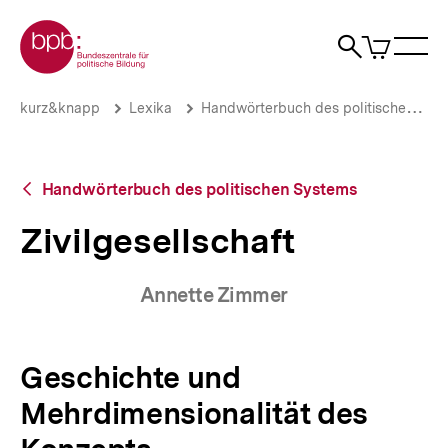
Direkt
Zur Startseite der bpb
zum
0
Artikel
Sho
Seiteninhalt
im
Naviga
Suche
springen
War
öffne
öffnen
öff
Pfadnavigation
Zivilgesellschaft
Brotkrümelnavigation
kurz&knapp
Lexika
Handwörterbuch des politischen Systems
|
bpb.de
Zurück
Handwörterbuch des politischen Systems
zur
Übersicht
Zivilgesellschaft
Annette Zimmer
Geschichte und
Mehrdimensionalität des