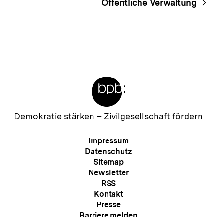
Öffentliche Verwaltung
Meta-
Links
Zur
Demokratie stärken –
Zivilgesellschaft fördern
Startseite
der
Meta-
Impressum
bpb
Navigation
Datenschutz
Sitemap
Newsletter
RSS
Kontakt
Presse
Barriere melden