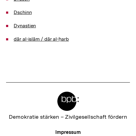
Dschinn
Dynastien
dār al-­islām / dār al-­ḥarb
Meta-
Links
Zur
Demokratie stärken –
Zivilgesellschaft fördern
Startseite
der
Meta-
Impressum
bpb