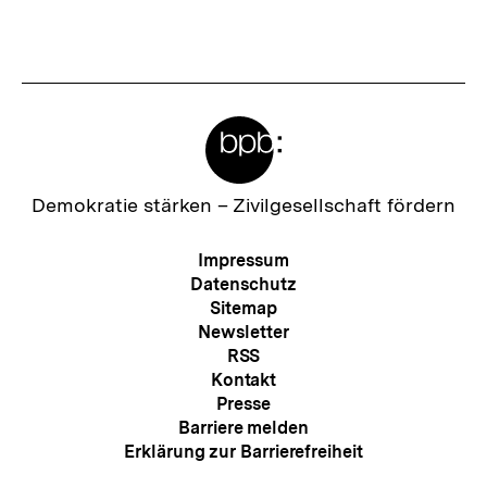
Meta-
Links
Zur
Demokratie stärken –
Zivilgesellschaft fördern
Startseite
der
Meta-
Impressum
bpb
Navigation
Datenschutz
Sitemap
Newsletter
RSS
Kontakt
Presse
Barriere melden
Erklärung zur Barrierefreiheit