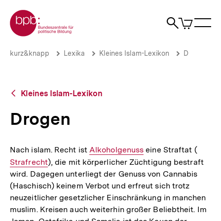
Direkt
Zur Startseite der bpb
zum
0
Artikel
Sho
Seiteninhalt
im
Naviga
Suche
springen
War
öffne
öffnen
öff
Pfadnavigation
Drogen
Brotkrümelnavigation
kurz&knapp
Lexika
Kleines Islam-Lexikon
D
|
bpb.de
Zurück
Kleines Islam-Lexikon
zur
Übersicht
Drogen
Nach islam. Recht ist
Interner
Alkoholgenuss
eine Straftat (
Intern
Strafrecht
), die mit körperlicher Züchtigung bestraft
Link:
Link:
wird. Dagegen unterliegt der Genuss von Cannabis
(Haschisch) keinem Verbot und erfreut sich trotz
neuzeitlicher gesetzlicher Einschränkung in manchen
muslim. Kreisen auch weiterhin großer Beliebtheit. Im