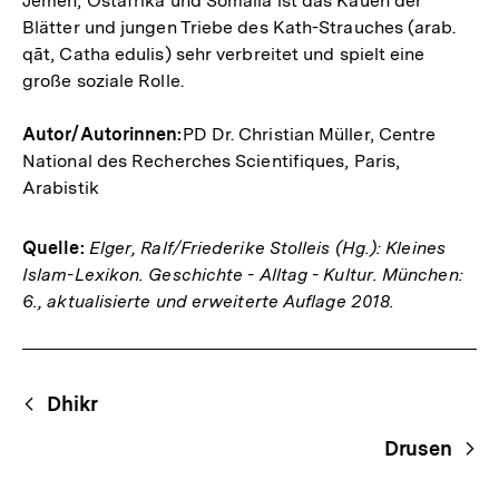
Jemen, Ostafrika und Somalia ist das Kauen der
Blätter und jungen Triebe des Kath-­Strauches (arab.
qāt, Catha edulis) sehr verbreitet und spielt eine
große soziale Rolle.
Autor/Autorinnen:
PD Dr. Christian Müller, Centre
National des Recherches Scientifiques, Paris,
Arabistik
Quelle:
Elger, Ralf/Friederike Stolleis (Hg.): Kleines
Islam-Lexikon. Geschichte - Alltag - Kultur. München:
6., aktualisierte und erweiterte Auflage 2018.
Fussnoten
Begriffsnavigation
Content-
Dhikr
Navigation
Drusen