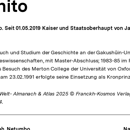
hito
io. Seit 01.05.2019 Kaiser und Staatsoberhaupt von J
uch und Studium der Geschichte an der Gakushūin-Univ
teswissenschaften, mit Master-Abschluss; 1983-85 im
 Besuch des Merton College der Universität von Oxfo
 am 23.02.1991 erfolgte seine Einsetzung als Kronprin
lt- Almanach & Atlas 2025 © Franckh-Kosmos Verl
4.
ah, Netumbo
Na