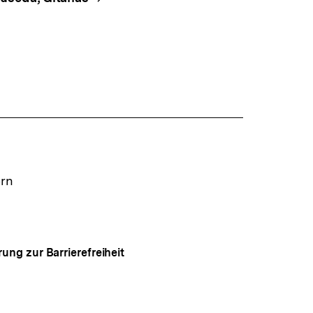
ern
rung zur Barrierefreiheit
Auf
gen