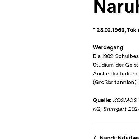
Naru
a
t
i
o
n
* 23.02.1960, Tok
Werdegang
Bis 1982 Schulbes
Studium der Geis
Auslandsstudiums
(Großbritannien);
Quelle:
KOSMOS We
KG, Stuttgart 202
Fussnoten
Content-
Nandi-Ndaitw