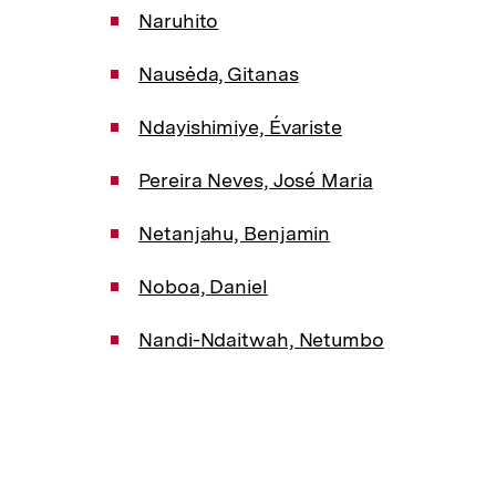
a
Naruhito
t
i
Nausėda, Gitanas
o
n
Ndayishimiye, Évariste
Pereira Neves, José Maria
Netanjahu, Benjamin
Noboa, Daniel
Nandi-Ndaitwah, Netumbo