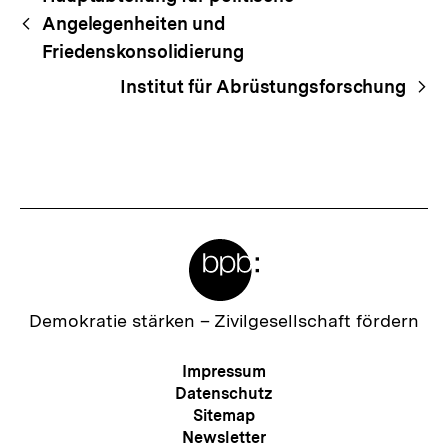
Begriffsnavigation
Navigation
Angelegenheiten und
Friedenskonsolidierung
Institut für Abrüstungsforschung
Meta-
Links
Zur
Demokratie stärken –
Zivilgesellschaft fördern
Startseite
der
Meta-
Impressum
bpb
Navigation
Datenschutz
Sitemap
Newsletter