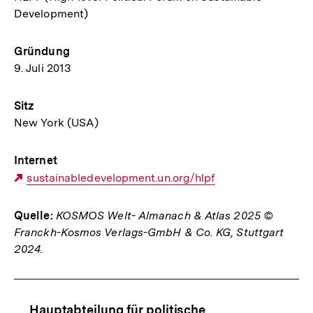
Development)
Gründung
9. Juli 2013
Sitz
New York (USA)
Internet
Externer
sustainabledevelopment.un.org/hlpf
Link:
Quelle:
KOSMOS Welt- Almanach & Atlas 2025 ©
Franckh-Kosmos Verlags-GmbH & Co. KG, Stuttgart
2024.
Fussnoten
Content-
Hauptabteilung für politische