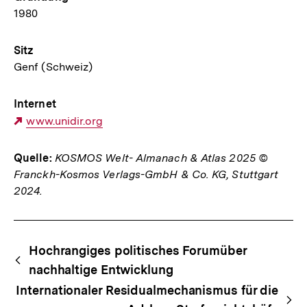
1980
Sitz
Genf (Schweiz)
Internet
Externer
www.unidir.org
Link:
Quelle:
KOSMOS Welt- Almanach & Atlas 2025 ©
Franckh-Kosmos Verlags-GmbH & Co. KG, Stuttgart
2024.
Fussnoten
Begriffsnavigation
Content-
Hochrangiges politisches Forumüber
Navigation
nachhaltige Entwicklung
Internationaler Residualmechanismus für die