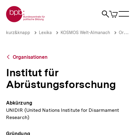
Direkt
Zur Startseite der bpb
zum
0
Artikel
Sho
Seiteninhalt
im
Naviga
Suche
springen
War
öffne
öffnen
öff
Pfadnavigation
Institut
Brotkrümelnavigation
kurz&knapp
Lexika
KOSMOS Welt-Almanach
Organisationen
für
Abrüstungsforschung
|
bpb.de
Zurück
Organisationen
zur
Übersicht
Institut für
Abrüstungsforschung
Abkürzung
UNIDIR (United Nations Institute for Disarmament
Research)
Gründung