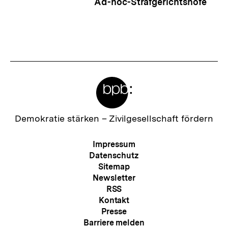
Ad-hoc-Strafgerichtshöfe
Meta-
Links
Zur
Demokratie stärken –
Zivilgesellschaft fördern
Startseite
der
Meta-
Impressum
bpb
Navigation
Datenschutz
Sitemap
Newsletter
RSS
Kontakt
Presse
Barriere melden