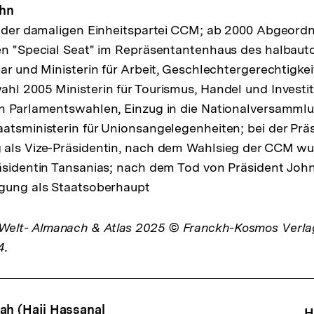
ahn
d der damaligen Einheitspartei CCM; ab 2000 Abgeordne
ten "Special Seat" im Repräsentantenhaus des halba
ar und Ministerin für Arbeit, Geschlechtergerechtigkei
hl 2005 Ministerin für Tourismus, Handel und Investi
en Parlamentswahlen, Einzug in die Nationalversamml
atsministerin für Unionsangelegenheiten; bei der Pr
als Vize-Präsidentin, nach dem Wahlsieg der CCM wur
äsidentin Tansanias; nach dem Tod von Präsident Joh
igung als Staatsoberhaupt
lt- Almanach & Atlas 2025 © Franckh-Kosmos Verl
4.
ah (Haji Hassanal
H