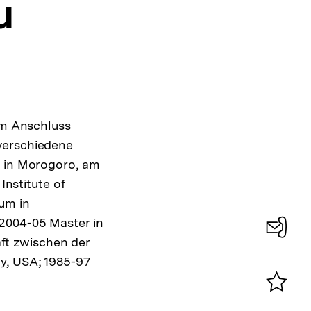
u
 im Anschluss
verschiedene
y in Morogoro, am
Institute of
um in
 2004-05 Master in
ft zwischen der
Konta
y, USA; 1985-97
0
Merklist