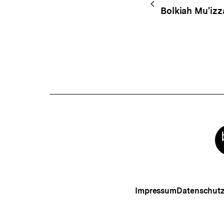
Begri
Navigation
Bolkiah Mu'iz
Meta-
Links
Impressum
Datenschut