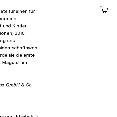
ansehen
0
Artik
im
te für einen für
Shop-
utonomen
Warenko
t und Kinder,
ansehen
tionen; 2010
ung und
äsidentschaftswahl
de sie die erste
n Magufuli im
ags-GmbH & Co.
erzog, Jitzchak