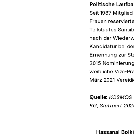
Politische Laufb
Seit 1987 Mitglie
Frauen reservier
Teilstaates Sansib
nach der Wiederwa
Kandidatur bei d
Ernennung zur Sta
2015 Nominierung 
weibliche Vize-Pr
März 2021 Vereid
Quelle:
KOSMOS We
KG, Stuttgart 202
Fussnoten
Content-
Hassanal Bolki