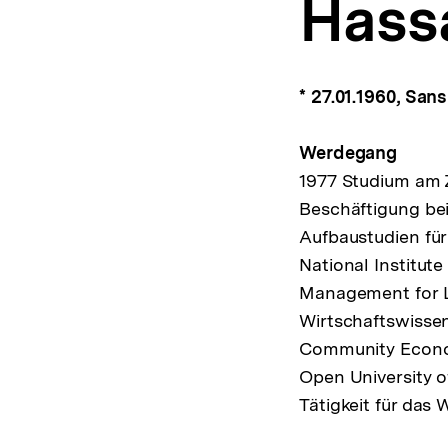
Hass
a
t
i
o
n
* 27.01.1960, San
Werdegang
1977 Studium am Z
Beschäftigung be
Aufbaustudien für
National Institute
Management for L
Wirtschaftswissen
Community Econom
Open University o
Tätigkeit für da