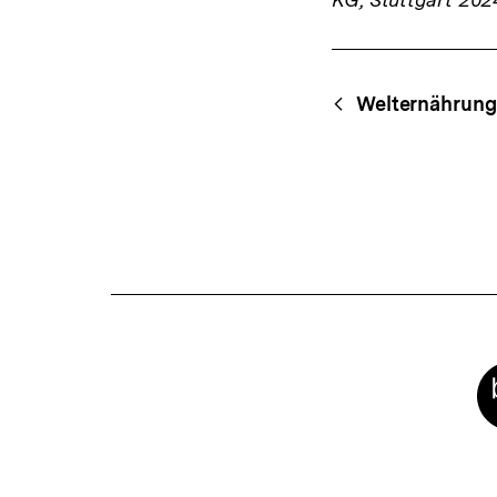
Fussnoten
Content-
Begri
Welternährun
Navigation
Meta-
Links