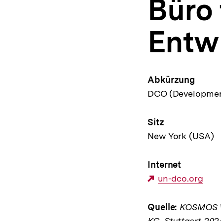
Büro 
a
t
i
Entw
o
n
Abkürzung
DCO (Development
Sitz
New York (USA)
Internet
Externer
un-dco.org
Link:
Quelle:
KOSMOS We
KG, Stuttgart 202