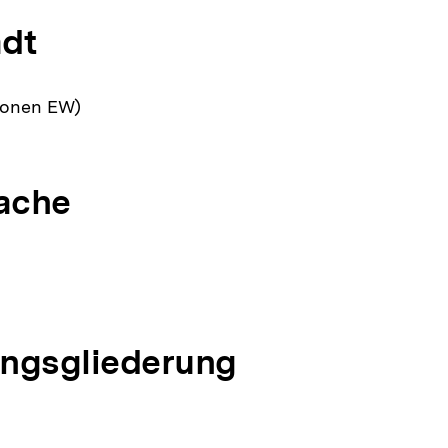
dt
lionen EW)
ache
ngsgliederung