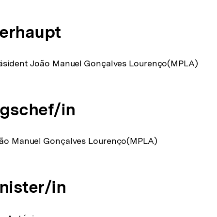
erhaupt
Präsident João Manuel Gonçalves Lourenço(MPLA)
gschef/in
João Manuel Gonçalves Lourenço(MPLA)
ister/in