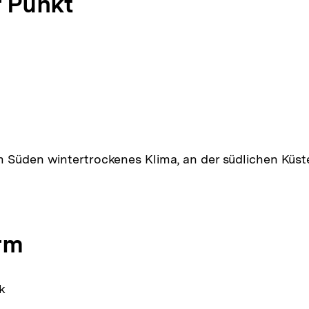
 Punkt
 Süden wintertrockenes Klima, an der südlichen Küst
rm
k