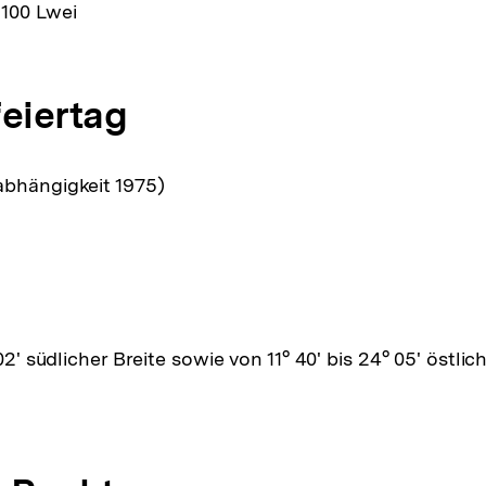
 100 Lwei
feiertag
abhängigkeit 1975)
 02' südlicher Breite sowie von 11° 40' bis 24° 05' östli