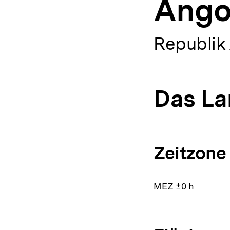
Ango
a
t
i
o
Republik
n
Das La
Zeitzone
MEZ ±0 h