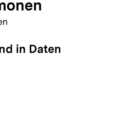
monen
en
nd in Daten