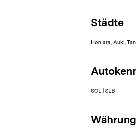
Städte
Honiara, Auki, Ta
Autoken
SOL | SLB
Währun