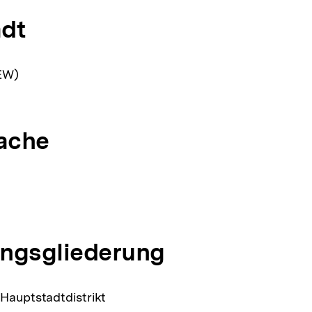
dt
EW)
ache
ngsgliederung
 Hauptstadtdistrikt