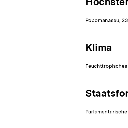
Höchster
Popomanaseu, 2
Klima
Feuchttropisches
Staatsfo
Parlamentarische 