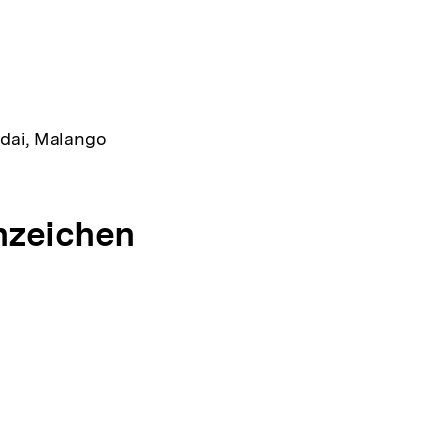
ndai, Malango
nzeichen
g