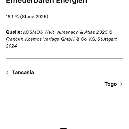
Erneuerbaren Energien
18,1 % (Stand 2025)
Quelle:
KOSMOS Welt- Almanach & Atlas 2025 ©
Franckh-Kosmos Verlags-GmbH & Co. KG, Stuttgart
2024.
Fussnoten
Begriffsnavigation
Content-
Tansania
Navigation
Togo