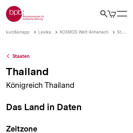
Direkt
Zur Startseite der bpb
zum
0
Artikel
Sho
Seiteninhalt
im
Naviga
Suche
springen
War
öffne
öffnen
öff
Pfadnavigation
Thailand
Brotkrümelnavigation
kurz&knapp
Lexika
KOSMOS Welt-Almanach
Staaten
|
bpb.de
Zurück
Staaten
zur
Übersicht
Thailand
Königreich Thailand
Das Land in Daten
Zeitzone