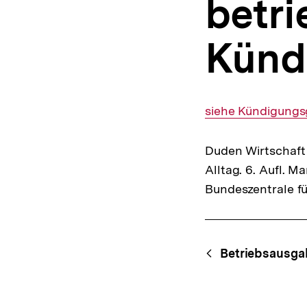
betr
a
t
i
Künd
o
n
Interner
siehe Kündigungs
Link:
Duden Wirtschaft 
Alltag. 6. Aufl. 
Bundeszentrale fü
Fussnoten
Content-
Begri
Betriebsausga
Navigation