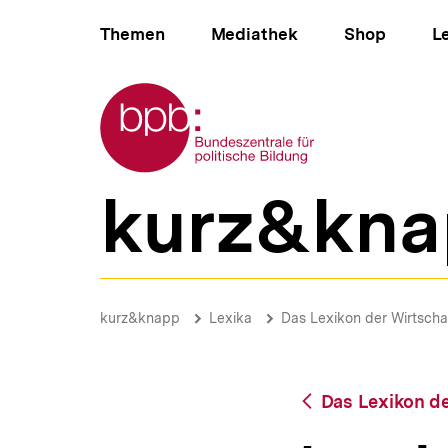
Direkt
Hauptnavigation
zum
Themen
Mediathek
Shop
L
Seiteninhalt
springen
Zur Startseite der bpb
kurz&kna
B
e
r
e
i
betriebsbedingte
c
Kündigung
Brotkrümelnavigation
Pfadnavigat
kurz&knapp
Lexika
Das Lexikon der Wirtscha
h
|
s
bpb.de
n
a
Zurück
Das Lexikon de
v
zur
i
Übersicht
g