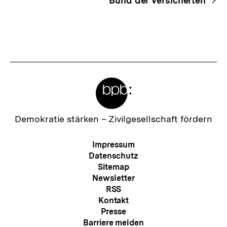
Bund der Versicherten
Meta-
Links
Zur
Demokratie stärken –
Zivilgesellschaft fördern
Startseite
der
Meta-
Impressum
bpb
Navigation
Datenschutz
Sitemap
Newsletter
RSS
Kontakt
Presse
Barriere melden