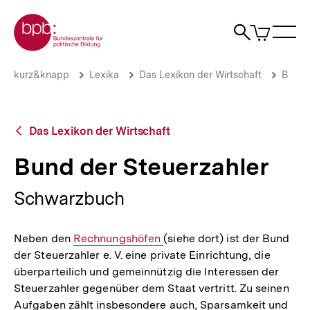
Direkt
Zur Startseite der bpb
zum
0
Artikel
Sho
Seiteninhalt
im
Naviga
Suche
springen
War
öffne
öffnen
öff
Pfadnavigation
Bund
Brotkrümelnavigation
kurz&knapp
Lexika
Das Lexikon der Wirtschaft
B
der
Steuerzahler
|
bpb.de
Zurück
Das Lexikon der Wirtschaft
zur
Übersicht
Bund der Steuerzahler
Schwarzbuch
Neben den
Interner
Rechnungshöfen
(siehe dort) ist der Bund
der Steuerzahler e. V. eine private Einrichtung, die
Link:
überparteilich und gemeinnützig die Interessen der
Steuerzahler gegenüber dem Staat vertritt. Zu seinen
Aufgaben zählt insbesondere auch, Sparsamkeit und