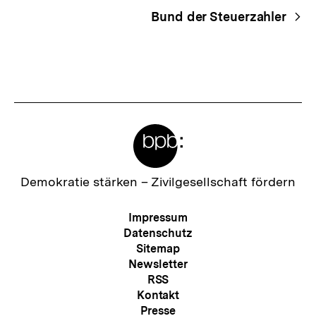
Bund der Steuerzahler
Meta-
Links
Zur
Demokratie stärken –
Zivilgesellschaft fördern
Startseite
der
Meta-
Impressum
bpb
Navigation
Datenschutz
Sitemap
Newsletter
RSS
Kontakt
Presse