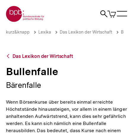
Direkt
Zur Startseite der bpb
zum
0
Artikel
Sho
Seiteninhalt
im
Naviga
Suche
springen
War
öffne
öffnen
öff
Pfadnavigation
Bullenfalle
Brotkrümelnavigation
kurz&knapp
Lexika
Das Lexikon der Wirtschaft
B
|
bpb.de
Zurück
Das Lexikon der Wirtschaft
zur
Übersicht
Bullenfalle
Bärenfalle
Wenn Börsenkurse über bereits einmal erreichte
Höchststände hinaussteigen, vor allem in einem länger
anhaltenden Aufwärtstrend, kann dies sehr gefährlich
werden. Es kann sich nämlich eine Bullenfalle
herausbilden. Das bedeutet, dass Kurse nach einem