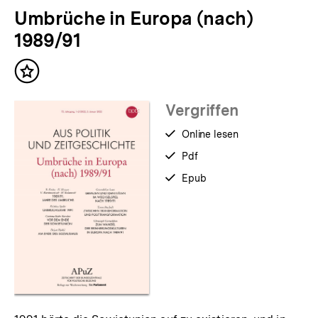
für
überspringen
Umbrüche in Europa (nach)
weitere
Inhalte
1989/91
Inhalt
merken
Vergriffen
verfügbar
Online lesen
zum
verfügbar
Pdf
als
verfügbar
Epub
als