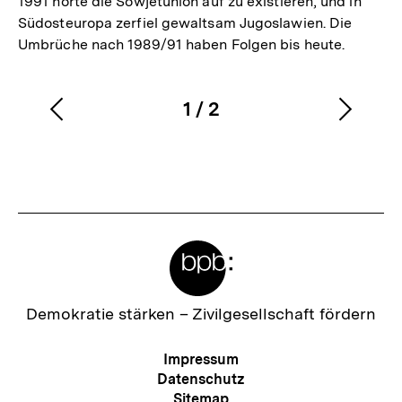
1991 hörte die Sowjetunion auf zu existieren, und in
Südosteuropa zerfiel gewaltsam Jugoslawien. Die
Umbrüche nach 1989/91 haben Folgen bis heute.
1
/
2
Vorherigen
Nächs
Karussellinhalt
von
Inhalt
Inhalt
anzeigen
anzei
Meta-
Links
Zur
Demokratie stärken –
Zivilgesellschaft fördern
Startseite
der
Meta-
Impressum
bpb
Navigation
Datenschutz
Sitemap