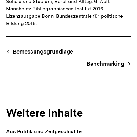
Schule und Studium, Beruf und Alltag. 6. Aufl.
Mannheim: Bibliographisches Institut 2016.
Lizenzausgabe Bonn: Bundeszentrale für politische
Bildung 2016.
Fussnoten
Begriffsnavigation
Content-
Bemessungsgrundlage
Navigation
Benchmarking
Weitere Inhalte
Inhaltskarousell
Inhaltskarussell
Aus Politik und Zeitgeschichte