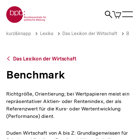
Direkt
Zur Startseite der bpb
zum
0
Artikel
Sho
Seiteninhalt
im
Naviga
Suche
springen
War
öffne
öffnen
öff
Pfadnavigation
Benchmark
Brotkrümelnavigation
kurz&knapp
Lexika
Das Lexikon der Wirtschaft
B
|
bpb.de
Zurück
Das Lexikon der Wirtschaft
zur
Übersicht
Benchmark
Richtgröße, Orientierung; bei Wertpapieren meist ein
repräsentativer Aktien- oder Rentenindex, der als
Referenzwert für die Kurs- oder Wertentwicklung
(Performance) dient.
Duden Wirtschaft von A bis Z: Grundlagenwissen für