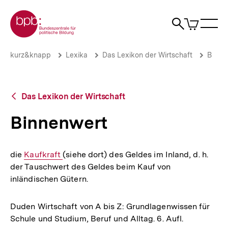
Direkt
Zur Startseite der bpb
zum
0
Artikel
Sho
Seiteninhalt
im
Naviga
Suche
springen
War
öffne
öffnen
öff
Pfadnavigation
Binnenwert
Brotkrümelnavigation
kurz&knapp
Lexika
Das Lexikon der Wirtschaft
B
|
bpb.de
Zurück
Das Lexikon der Wirtschaft
zur
Übersicht
Binnenwert
die
Interner
Kaufkraft
(siehe dort) des Geldes im Inland, d. h.
der Tauschwert des Geldes beim Kauf von
Link:
inländischen Gütern.
Duden Wirtschaft von A bis Z: Grundlagenwissen für
Schule und Studium, Beruf und Alltag. 6. Aufl.