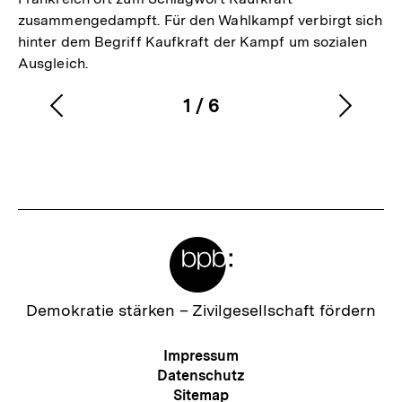
zusammengedampft. Für den Wahlkampf verbirgt sich
hinter dem Begriff Kaufkraft der Kampf um sozialen
Ausgleich.
1
/
6
Vorherigen
Nächs
Karussellinhalt
von
Inhalt
Inhalt
anzeigen
anzei
Meta-
Links
Zur
Demokratie stärken –
Zivilgesellschaft fördern
Startseite
der
Meta-
Impressum
bpb
Navigation
Datenschutz
Sitemap