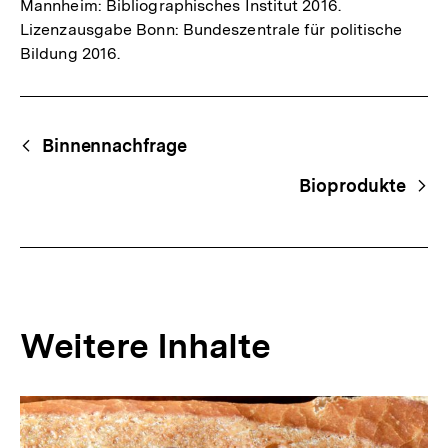
Mannheim: Bibliographisches Institut 2016.
Lizenzausgabe Bonn: Bundeszentrale für politische
Bildung 2016.
Fussnoten
Begriffsnavigation
Content-
Binnennachfrage
Navigation
Bioprodukte
Weitere Inhalte
Inhaltskarousell
Inhaltskarussell
für
überspringen
weitere