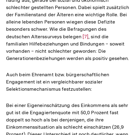
häufig aus, gerade bei sozial und ökonomisch
schlechter gestellten Personen. Dabei spielt zusätzlich
der Familienstand der Älteren eine wichtige Rolle. Bei
alleine lebenden Personen wiegen diese Defizite
besonders schwer. Wie die Befragungen des
deutschen Alterssurveys belegen
Zur
[7]
, sind die
familialen Hilfebeziehungen und Bindungen − soweit
Auflösung
vorhanden − nicht schlechter geworden: Die
der
Generationenbeziehungen werden als positiv gesehen.
Fußnote
Auch beim Ehrenamt bzw. bürgerschaftlichen
Engagement ist ein vergleichbarer sozialer
Selektionsmechanismus festzustellen:
Bei einer Eigeneinschätzung des Einkommens als sehr
gut ist die Engagiertenquote mit 50,0 Prozent fast
doppelt so hoch als bei denjenigen, die ihre
Einkommenssituation als schlecht einschätzen (26,9
Prozent). Dieser Unterschied ist noch deutlicher, wenn