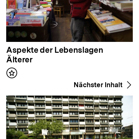
V
Aspekte der Lebenslagen
o
Älterer
r
Inhalt
h
merken
Nächster Inhalt
e
r
i
g
e
r