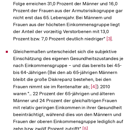
Folge erreichen 31,0 Prozent der Männer und 16,0
Prozent der Frauen aus der Armutsrisikogruppe gar
nicht erst das 65. Lebensjahr. Bei Männern und
Frauen aus der höchsten Einkommensgruppe liegt
der Anteil der vorzeitig Verstorbenen mit 13,0
Prozent bzw. 7,0 Prozent deutlich niedriger"
Zur
[3]
.
Auflösung
Gleichermaßen unterscheidet sich die subjektive
der
Einschätzung des eigenen Gesundheitszustandes je
Fußnote
nach Einkommensgruppe − und das bereits bei 45-
bis 64-Jährigen (Bei den ab 65-jährigen Männern
bleibt die große Diskrepanz bestehen, bei den
Frauen nimmt sie im Rentenalter ab;
Zur
[4]
). 2010
waren "... 22 Prozent der 65-jährigen und älteren
Auflösung
Männer und 24 Prozent der gleichaltrigen Frauen
der
mit relativ geringen Einkommen in ihrer Gesundheit
Fußnote
beeinträchtigt, während dies von den Männern und
Frauen der oberen Einkommensgruppe lediglich auf
zehn bzw. zwölf Prozent zutrifft"
Zur
[5]
.