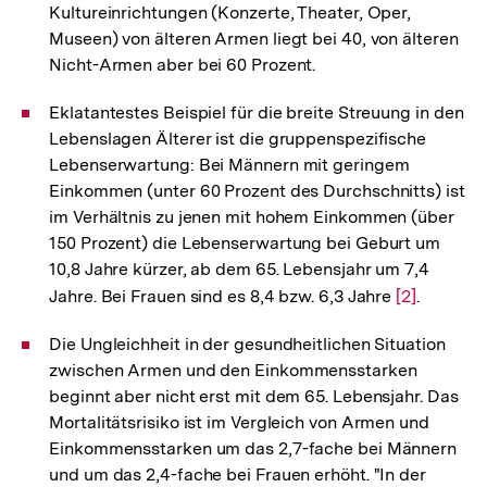
Kultureinrichtungen (Konzerte, Theater, Oper,
Museen) von älteren Armen liegt bei 40, von älteren
Nicht-Armen aber bei 60 Prozent.
Eklatantestes Beispiel für die breite Streuung in den
Lebenslagen Älterer ist die gruppenspezifische
Lebenserwartung: Bei Männern mit geringem
Einkommen (unter 60 Prozent des Durchschnitts) ist
im Verhältnis zu jenen mit hohem Einkommen (über
150 Prozent) die Lebenserwartung bei Geburt um
10,8 Jahre kürzer, ab dem 65. Lebensjahr um 7,4
Jahre. Bei Frauen sind es 8,4 bzw. 6,3 Jahre
Zur
[2]
.
Auflösung
Die Ungleichheit in der gesundheitlichen Situation
der
zwischen Armen und den Einkommensstarken
Fußnote
beginnt aber nicht erst mit dem 65. Lebensjahr. Das
Mortalitätsrisiko ist im Vergleich von Armen und
Einkommensstarken um das 2,7-fache bei Männern
und um das 2,4-fache bei Frauen erhöht. "In der