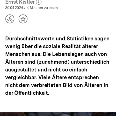
öffnen
Ernst Kistler
(Mehr zum Autor)
öffnen
30.04.2024
/ 4 Minuten zu lesen
Teilen
Inhalt
Optionen
merken
anzeigen
Durchschnittswerte und Statistiken sagen
wenig über die soziale Realität älterer
Menschen aus. Die Lebenslagen auch von
Älteren sind (zunehmend) unterschiedlich
ausgestaltet und nicht so einfach
vergleichbar. Viele Ältere entsprechen
nicht dem verbreiteten Bild von Älteren in
der Öffentlichkeit.