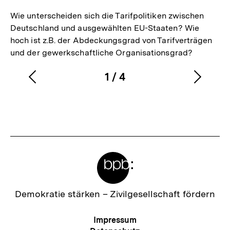
Wie unterscheiden sich die Tarifpolitiken zwischen
Deutschland und ausgewählten EU-Staaten? Wie
hoch ist z.B. der Abdeckungsgrad von Tarifverträgen
und der gewerkschaftliche Organisationsgrad?
1
/
4
Vorherigen
Nächs
Karussellinhalt
von
Inhalt
Inhalt
anzeigen
anzei
Meta-
Links
Zur
Demokratie stärken –
Zivilgesellschaft fördern
Startseite
der
Meta-
Impressum
bpb
Navigation