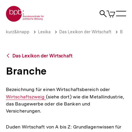
Direkt
Zur Startseite der bpb
zum
0
Artikel
Sho
Seiteninhalt
im
Naviga
Suche
springen
War
öffne
öffnen
öff
Pfadnavigation
Branche
Brotkrümelnavigation
kurz&knapp
Lexika
Das Lexikon der Wirtschaft
B
|
bpb.de
Zurück
Das Lexikon der Wirtschaft
zur
Übersicht
Branche
Bezeichnung für einen Wirtschaftsbereich oder
Interner
Wirtschaftszweig
(siehe dort) wie die Metallindustrie,
Link:
das Baugewerbe oder die Banken und
Versicherungen.
Duden Wirtschaft von A bis Z: Grundlagenwissen für