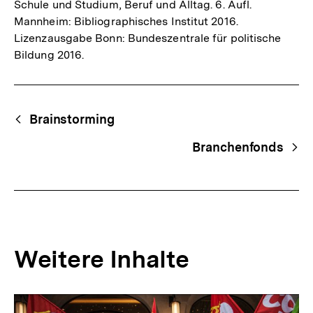
Schule und Studium, Beruf und Alltag. 6. Aufl.
Mannheim: Bibliographisches Institut 2016.
Lizenzausgabe Bonn: Bundeszentrale für politische
Bildung 2016.
Fussnoten
Begriffsnavigation
Content-
Brainstorming
Navigation
Branchenfonds
Weitere Inhalte
Inhaltskarousell
Inhaltskarussell