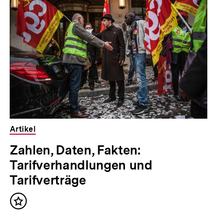
für
überspringen
weitere
Inhalte
Artikel
Zahlen, Daten, Fakten:
Tarifverhandlungen und
Tarifverträge
Inhalt
merken