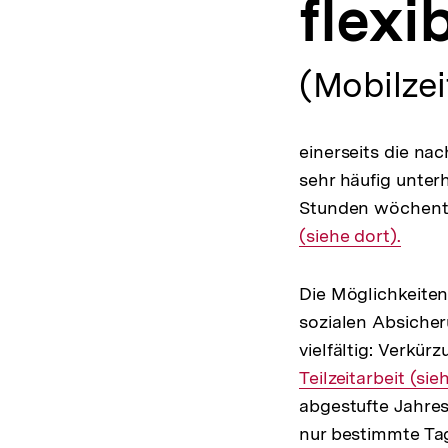
flexi
a
t
i
o
(Mobilzei
n
einerseits die nac
sehr häufig unterh
Stunden wöchent
(siehe dort).
Die Möglichkeiten
sozialen Absicher
vielfältig: Verkür
Teilzeitarbeit (sie
abgestufte Jahres
nur bestimmte Tag