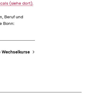
ansehen
r
cals (siehe dort).
m, Beruf und
be Bonn:
le Wechselkurse