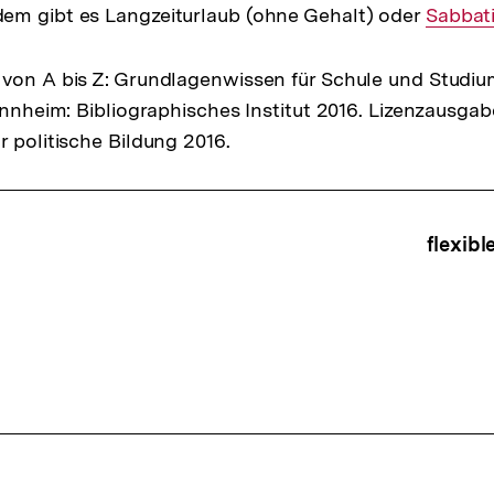
em gibt es Langzeiturlaub (ohne Gehalt) oder
Interne
Sabbati
Link:
von A bis Z: Grundlagenwissen für Schule und Studiu
Mannheim: Bibliographisches Institut 2016. Lizenzausga
r politische Bildung 2016.
ffsnavigation
flexib