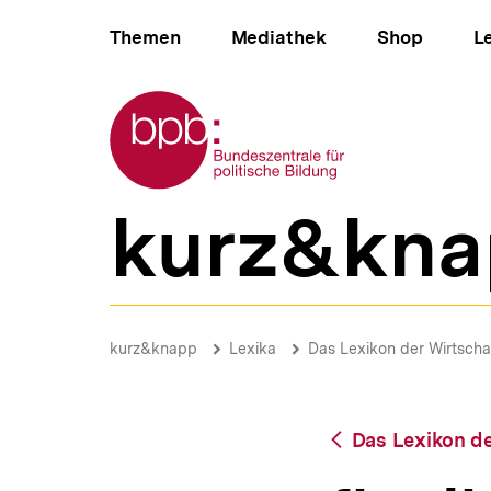
Direkt
Hauptnavigation
zum
Themen
Mediathek
Shop
L
Seiteninhalt
springen
Zur Startseite der bpb
kurz&kna
B
e
r
e
i
flexible
c
Arbeitszeit
Brotkrümelnavigation
Pfadnavigat
kurz&knapp
Lexika
Das Lexikon der Wirtscha
h
|
s
bpb.de
n
a
Zurück
Das Lexikon de
v
zur
i
Übersicht
g