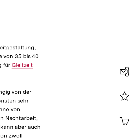
eitgestaltung,
te von 35 bis 40
g für
Interner
Gleitzeit
Link:
Konta
0
ngig von der
onsten sehr
Merklist
Sinne von
Interner
ansehen
0
Artik
n Nachtarbeit,
Link:
im
s kann aber auch
Shop-
von zwölf
Warenko