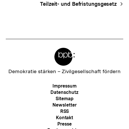
Teilzeit- und Befristungsgesetz
Meta-
Links
Zur
Demokratie stärken –
Zivilgesellschaft fördern
Startseite
der
Meta-
Impressum
bpb
Navigation
Datenschutz
Sitemap
Newsletter
RSS
Kontakt
Presse