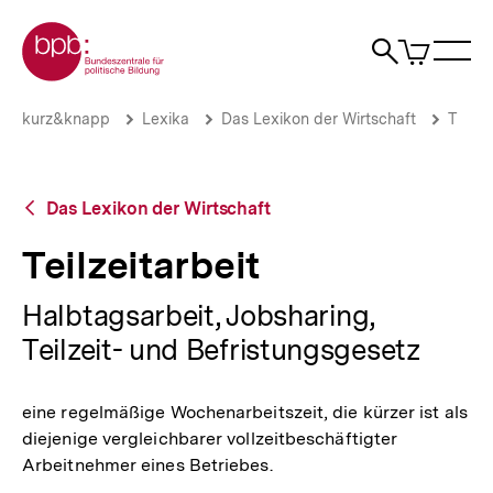
Direkt
Zur Startseite der bpb
zum
0
Artikel
Sho
Seiteninhalt
im
Naviga
Suche
springen
War
öffne
öffnen
öff
Pfadnavigation
Teilzeitarbeit
Brotkrümelnavigation
kurz&knapp
Lexika
Das Lexikon der Wirtschaft
T
|
bpb.de
Zurück
Das Lexikon der Wirtschaft
zur
Übersicht
Teilzeitarbeit
Halbtagsarbeit, Jobsharing,
Teilzeit- und Befristungsgesetz
eine regelmäßige Wochenarbeitszeit, die kürzer ist als
diejenige vergleichbarer vollzeitbeschäftigter
Arbeitnehmer eines Betriebes.