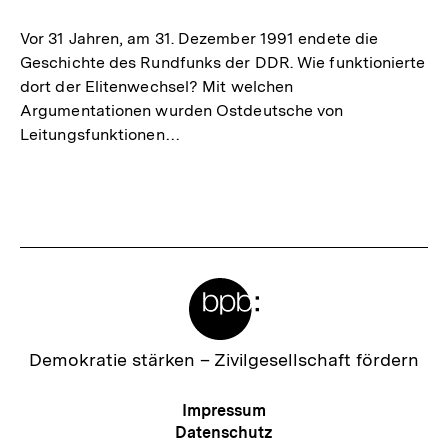
merken
Vor 31 Jahren, am 31. Dezember 1991 endete die
Geschichte des Rundfunks der DDR. Wie funktionierte
dort der Elitenwechsel? Mit welchen
Argumentationen wurden Ostdeutsche von
Leitungsfunktionen…
Meta-
Links
Zur
Demokratie stärken –
Zivilgesellschaft fördern
Startseite
der
Meta-
Impressum
bpb
Navigation
Datenschutz