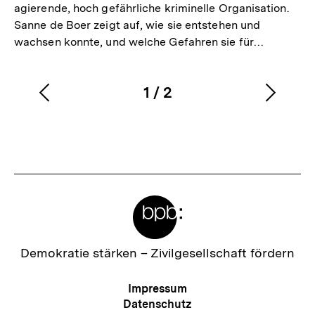
agierende, hoch gefährliche kriminelle Organisation.
Sanne de Boer zeigt auf, wie sie entstehen und
wachsen konnte, und welche Gefahren sie für…
1
/
2
Vorherigen
Nächs
Karussellinhalt
von
Inhalt
Inhalt
anzeigen
anzei
Meta-
Links
Zur
Demokratie stärken –
Zivilgesellschaft fördern
Startseite
der
Meta-
Impressum
bpb
Navigation
Datenschutz