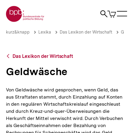
Direkt
Zur Startseite der bpb
zum
0
Artikel
Sho
Seiteninhalt
im
Naviga
Suche
springen
War
öffne
öffnen
öff
Pfadnavigation
Geldwäsche
Brotkrümelnavigation
kurz&knapp
Lexika
Das Lexikon der Wirtschaft
G
|
bpb.de
Zurück
Das Lexikon der Wirtschaft
zur
Übersicht
Geldwäsche
Von Geldwäsche wird gesprochen, wenn Geld, das
aus Straftaten stammt, durch Einzahlung auf Konten
in den regulären Wirtschaftskreislauf eingeschleust
und durch Kreuz-und-quer-Überweisungen die
Herkunft der Mittel verwischt wird. Durch Verbuchen
als Geschäftseinnahmen oder Bezahlung von
Rechnungen für Scheingeschäfte wird das Geld