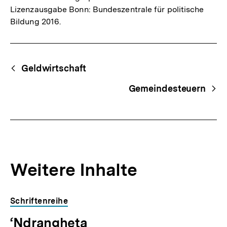
Lizenzausgabe Bonn: Bundeszentrale für politische
Bildung 2016.
Fussnoten
Begriffsnavigation
Content-
Geldwirtschaft
Navigation
Gemeindesteuern
Weitere Inhalte
Inhaltskarousell
Inhaltskarussell
Schriftenreihe
für
überspringen
‘Ndrangheta
weitere