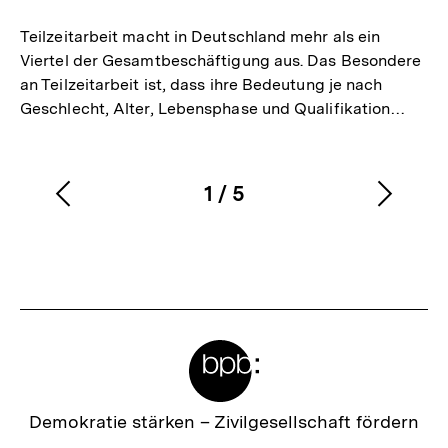
merken
Teilzeitarbeit macht in Deutschland mehr als ein
Viertel der Gesamtbeschäftigung aus. Das Besondere
an Teilzeitarbeit ist, dass ihre Bedeutung je nach
Geschlecht, Alter, Lebensphase und Qualifikation…
1
/
5
Vorherigen
Nächs
Karussellinhalt
von
Inhalt
Inhalt
anzeigen
anzei
Meta-
Links
Zur
Demokratie stärken –
Zivilgesellschaft fördern
Startseite