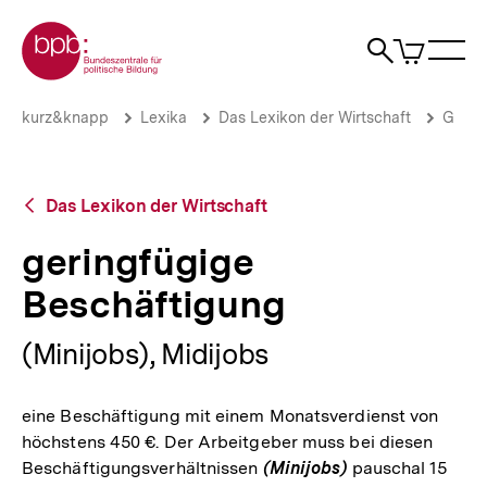
Direkt
Zur Startseite der bpb
zum
0
Artikel
Sho
Seiteninhalt
im
Naviga
Suche
springen
War
öffne
öffnen
öff
Pfadnavigation
geringfügige
Brotkrümelnavigation
kurz&knapp
Lexika
Das Lexikon der Wirtschaft
G
Beschäftigung
|
bpb.de
Zurück
Das Lexikon der Wirtschaft
zur
Übersicht
geringfügige
Beschäftigung
(Minijobs), Midijobs
eine Beschäftigung mit einem Monatsverdienst von
höchstens 450 €. Der Arbeitgeber muss bei diesen
Beschäftigungsverhältnissen
(Minijobs)
pauschal 15