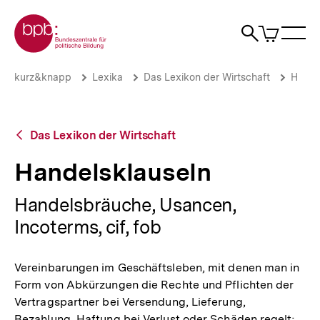
Direkt
Zur Startseite der bpb
zum
0
Artikel
Sho
Seiteninhalt
im
Naviga
Suche
springen
War
öffne
öffnen
öff
Pfadnavigation
Handelsklauseln
Brotkrümelnavigation
kurz&knapp
Lexika
Das Lexikon der Wirtschaft
H
|
bpb.de
Zurück
Das Lexikon der Wirtschaft
zur
Übersicht
Handelsklauseln
Handelsbräuche, Usancen,
Incoterms, cif, fob
Vereinbarungen im Geschäftsleben, mit denen man in
Form von Abkürzungen die Rechte und Pflichten der
Vertragspartner bei Versendung, Lieferung,
Bezahlung, Haftung bei Verlust oder Schäden regelt;