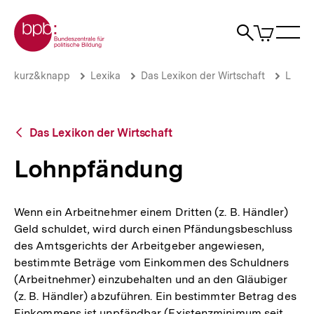
Direkt
Zur Startseite der bpb
zum
0
Artikel
Sho
Seiteninhalt
im
Naviga
Suche
springen
War
öffne
öffnen
öff
Pfadnavigation
Lohnpfändung
Brotkrümelnavigation
kurz&knapp
Lexika
Das Lexikon der Wirtschaft
L
|
bpb.de
Zurück
Das Lexikon der Wirtschaft
zur
Übersicht
Lohnpfändung
Wenn ein Arbeitnehmer einem Dritten (z. B. Händler)
Geld schuldet, wird durch einen Pfändungsbeschluss
des Amtsgerichts der Arbeitgeber angewiesen,
bestimmte Beträge vom Einkommen des Schuldners
(Arbeitnehmer) einzubehalten und an den Gläubiger
(z. B. Händler) abzuführen. Ein bestimmter Betrag des
Einkommens ist unpfändbar (Existenzminimum seit