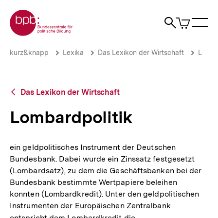
Direkt
Zur Startseite der bpb
zum
0
Artikel
Sho
Seiteninhalt
im
Naviga
Suche
springen
War
öffne
öffnen
öff
Pfadnavigation
Lombardpolitik
Brotkrümelnavigation
kurz&knapp
Lexika
Das Lexikon der Wirtschaft
L
|
bpb.de
Zurück
Das Lexikon der Wirtschaft
zur
Übersicht
Lombardpolitik
ein geldpolitisches Instrument der Deutschen
Bundesbank. Dabei wurde ein Zinssatz festgesetzt
(Lombardsatz), zu dem die Geschäftsbanken bei der
Bundesbank bestimmte Wertpapiere beleihen
konnten (Lombardkredit). Unter den geldpolitischen
Instrumenten der Europäischen Zentralbank
entspricht dem Lombardkredit die
Interner