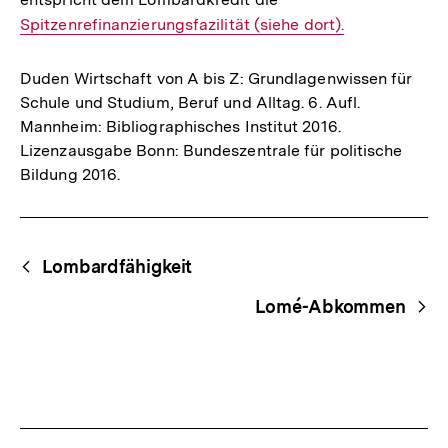
Spitzenrefinanzierungsfazilität (siehe dort).
Link:
Duden Wirtschaft von A bis Z: Grundlagenwissen für
Schule und Studium, Beruf und Alltag. 6. Aufl.
Mannheim: Bibliographisches Institut 2016.
Lizenzausgabe Bonn: Bundeszentrale für politische
Bildung 2016.
Fussnoten
Begriffsnavigation
Content-
Lombardfähigkeit
Navigation
Lomé-Abkommen