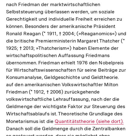
nach Friedman der marktwirtschaftlichen
Selbststeuerung überlassen werden, um soziale
Gerechtigkeit und individuelle Freiheit erreichen zu
können. Besonders der amerikanische Präsident
Ronald Reagan (* 1911, † 2004; (»Reaganomics«) und
die britische Premierministerin Margaret Thatcher (*
1925; † 2013; »Thatcherism«) haben Elemente der
wirtschaftspolitischen Auffassung Friedmans
übernommen. Friedman erhielt 1976 den Nobelpreis
für Wirtschaftswissenschaften für seine Beiträge zur
Konsumanalyse, Geldgeschichte und Geldtheorie.
auf den amerikanischen Volkswirtschaftler Milton
Friedman (* 1912, † 2006) zurückgehende
volkswirtschaftliche Lehrauffassung, nach der die
Geldmenge der wichtigste Faktor zur Steuerung des
Wirtschaftsablaufs ist. Theoretische Grundlage des
Monetarismus ist die
Interner
Quantitätstheorie (siehe dort).
Danach soll die Geldmenge durch die Zentralbanken
Link:
so gesteuert werden, dass sie möglichst ohne