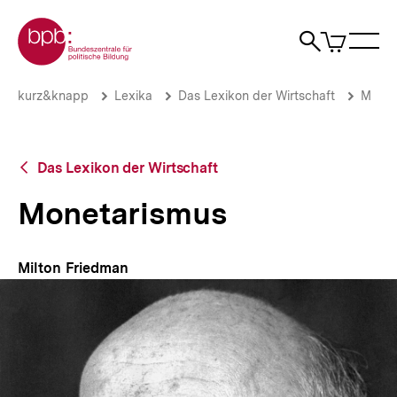
Direkt
Zur Startseite der bpb
zum
0
Artikel
Sho
Seiteninhalt
im
Naviga
Suche
springen
War
öffne
öffnen
öff
Pfadnavigation
Monetarismus
Brotkrümelnavigation
kurz&knapp
Lexika
Das Lexikon der Wirtschaft
M
|
bpb.de
Zurück
Das Lexikon der Wirtschaft
zur
Übersicht
Monetarismus
Milton Friedman