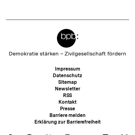
Meta-
Links
Zur
Demokratie stärken –
Zivilgesellschaft fördern
Startseite
der
Meta-
Impressum
bpb
Navigation
Datenschutz
Sitemap
Newsletter
RSS
Kontakt
Presse
Barriere melden
Erklärung zur Barrierefreiheit